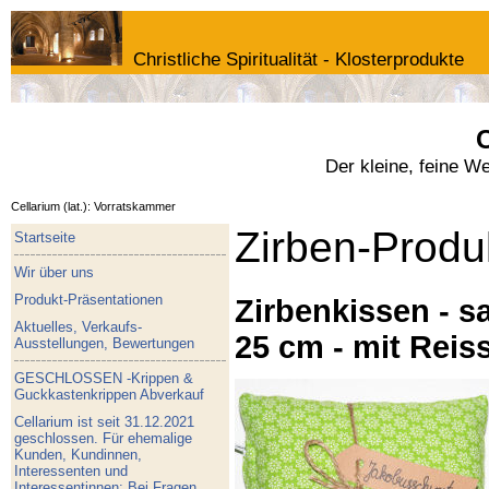
Christliche Spiritualität - Klosterprodukte
C
Der kleine, feine W
Cellarium (lat.): Vorratskammer
Zirben-Produ
Startseite
Wir über uns
Produkt-Präsentationen
Zirbenkissen - sa
Aktuelles, Verkaufs-
25 cm - mit Reis
Ausstellungen, Bewertungen
GESCHLOSSEN -Krippen &
Guckkastenkrippen Abverkauf
Cellarium ist seit 31.12.2021
geschlossen. Für ehemalige
Kunden, Kundinnen,
Interessenten und
Interessentinnen: Bei Fragen