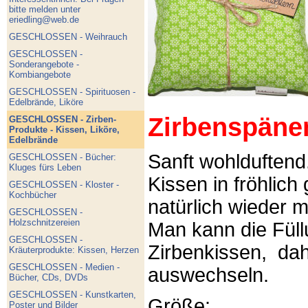
bitte melden unter
eriedling@web.de
GESCHLOSSEN - Weihrauch
GESCHLOSSEN -
Sonderangebote -
Kombiangebote
GESCHLOSSEN - Spirituosen -
Edelbrände, Liköre
Zirbenspäne
GESCHLOSSEN - Zirben-
Produkte - Kissen, Liköre,
Edelbrände
Sanft wohlduftend
GESCHLOSSEN - Bücher:
Kluges fürs Leben
Kissen in fröhlich
GESCHLOSSEN - Kloster -
Kochbücher
natürlich wieder m
GESCHLOSSEN -
Holzschnitzereien
Man kann die Füllu
GESCHLOSSEN -
Zirbenkissen, dah
Kräuterprodukte: Kissen, Herzen
GESCHLOSSEN - Medien -
auswechseln.
Bücher, CDs, DVDs
GESCHLOSSEN - Kunstkarten,
Größe:
Poster und Bilder