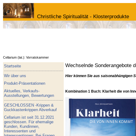
Christliche Spiritualität - Klosterprodukte
Cellarium (lat.): Vorratskammer
Wechselnde Sonderangebote de
Startseite
Wir über uns
Hier können Sie aus saisonabhängigen S
Produkt-Präsentationen
Aktuelles, Verkaufs-
Kombination 1 Buch: Klarheit die von I
Ausstellungen, Bewertungen
GESCHLOSSEN -Krippen &
Guckkastenkrippen Abverkauf
Cellarium ist seit 31.12.2021
geschlossen. Für ehemalige
Kunden, Kundinnen,
Interessenten und
Interessentinnen: Bei Fragen