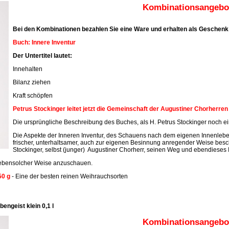
Kombinationsangebot
Bei den Kombinationen bezahlen Sie eine Ware und erhalten als Geschenk 
Buch: Innere Inventur
Der Untertitel lautet:
Innehalten
Bilanz ziehen
Kraft schöpfen
Petrus Stockinger leitet jetzt die Gemeinschaft der Augustiner Chorherre
Die ursprüngliche Beschreibung des Buches, als H. Petrus Stockinger noch ein
Die Aspekte der Inneren Inventur, des Schauens nach dem eigenen Innenleben
frischer, unterhaltsamer, auch zur eigenen Besinnung anregender Weise beschr
Stockinger, selbst (junger) Augustiner Chorherr, seinen Weg und ebendieses 
n ebensolcher Weise anzuschauen.
50 g
- Eine der besten reinen Weihrauchsorten
engeist klein 0,1 l
Kombinationsangebot