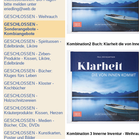
bitte melden unter
eriedling@web.de
GESCHLOSSEN - Weihrauch
GESCHLOSSEN -
Sonderangebote -
Kombiangebote
GESCHLOSSEN - Spirituosen -
Kombination2 Buch: Klarheit die von Inn
Edelbrände, Liköre
GESCHLOSSEN - Zirben-
Produkte - Kissen, Liköre,
Edelbrände
GESCHLOSSEN - Bücher:
Kluges fürs Leben
GESCHLOSSEN - Kloster -
Kochbücher
GESCHLOSSEN -
Holzschnitzereien
GESCHLOSSEN -
Kräuterprodukte: Kissen, Herzen
GESCHLOSSEN - Medien -
Bücher, CDs, DVDs
GESCHLOSSEN - Kunstkarten,
Kombination 3 Innerne Inventur - Weihra
Poster und Bilder