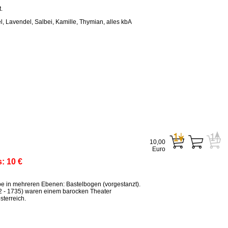
.
, Lavendel, Salbei, Kamille, Thymian, alles kbA
10,00
Euro
s:
10 €
ppe in mehreren Ebenen: Bastelbogen (vorgestanzt).
2 - 1735) waren einem barocken Theater
terreich.