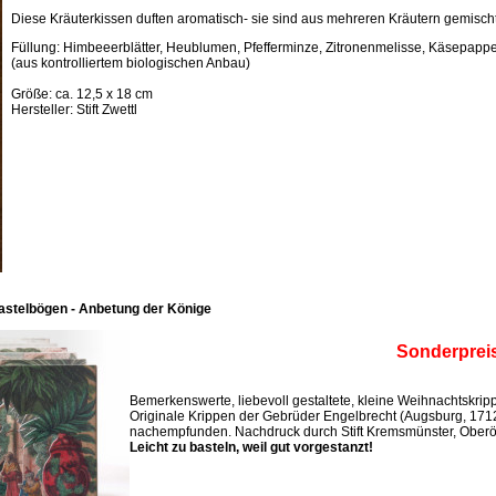
Diese Kräuterkissen duften aromatisch- sie sind aus mehreren Kräutern gemischt
Füllung: Himbeeerblätter, Heublumen, Pfefferminze, Zitronenmelisse, Käsepappel
(aus kontrolliertem biologischen Anbau)
Größe: ca. 12,5 x 18 cm
Hersteller: Stift Zwettl
astelbögen - Anbetung der Könige
Sonderprei
Bemerkenswerte, liebevoll gestaltete, kleine Weihnachtskri
Originale Krippen der Gebrüder Engelbrecht (Augsburg, 171
nachempfunden. Nachdruck durch Stift Kremsmünster, Oberös
Leicht zu basteln, weil gut vorgestanzt!