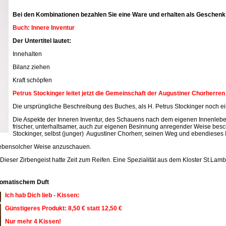
Bei den Kombinationen bezahlen Sie eine Ware und erhalten als Geschenk 
Buch: Innere Inventur
Der Untertitel lautet:
Innehalten
Bilanz ziehen
Kraft schöpfen
Petrus Stockinger leitet jetzt die Gemeinschaft der Augustiner Chorherre
Die ursprüngliche Beschreibung des Buches, als H. Petrus Stockinger noch ein
Die Aspekte der Inneren Inventur, des Schauens nach dem eigenen Innenleben
frischer, unterhaltsamer, auch zur eigenen Besinnung anregender Weise beschr
Stockinger, selbst (junger) Augustiner Chorherr, seinen Weg und ebendieses 
n ebensolcher Weise anzuschauen.
 Dieser Zirbengeist hatte Zeit zum Reifen. Eine Spezialität aus dem Kloster St.Lamb
aromatischem Duft
Ich hab Dich lieb - Kissen:
Günstigeres Produkt: 8,50 € statt 12,50 €
Nur mehr 4 Kissen!