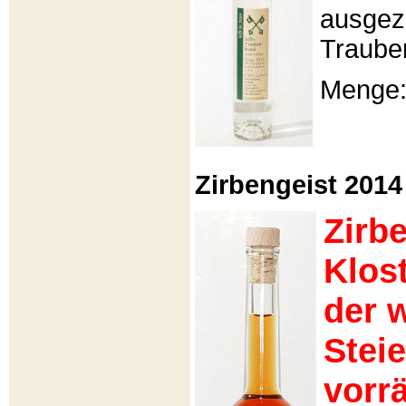
ausgeze
Traube
Menge: 
Zirbengeist 2014 -
Zirb
Klos
der 
Stei
vorrä