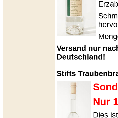
Erzabt
Schme
hervo
Menge
Versand nur nac
Deutschland!
Stifts Traubenbra
Sond
Nur 1
Dies is