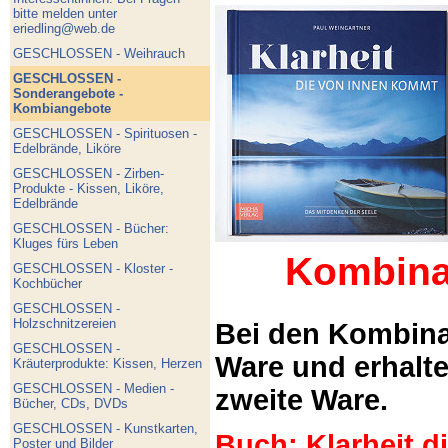
bitte melden unter
eriedling@web.de
GESCHLOSSEN - Weihrauch
GESCHLOSSEN -
Sonderangebote -
Kombiangebote
GESCHLOSSEN - Spirituosen -
Edelbrände, Liköre
GESCHLOSSEN - Zirben-
Produkte - Kissen, Liköre,
Edelbrände
GESCHLOSSEN - Bücher:
Kluges fürs Leben
Kombina
GESCHLOSSEN - Kloster -
Kochbücher
GESCHLOSSEN -
Holzschnitzereien
Bei den Kombina
GESCHLOSSEN -
Ware und erhalt
Kräuterprodukte: Kissen, Herzen
GESCHLOSSEN - Medien -
zweite Ware.
Bücher, CDs, DVDs
GESCHLOSSEN - Kunstkarten,
Buch: Klarheit 
Poster und Bilder