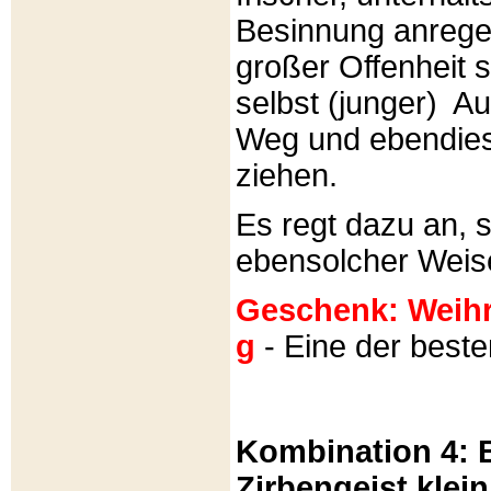
Besinnung anrege
großer Offenheit s
selbst (junger) A
Weg und ebendies
ziehen.
Es regt dazu an, 
ebensolcher Weis
Geschenk: Weihra
g
- Eine der best
Kombination 4: B
Zirbengeist klein 