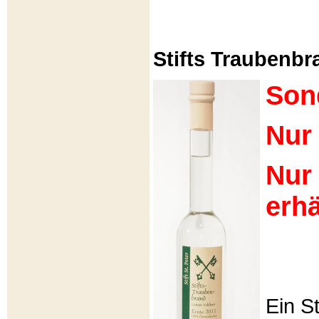
Stifts Traubenbra
Son
Nur 
Nur
erhä
Ein S