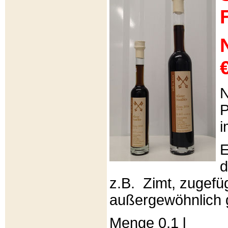
€
N
P
i
E
d
z.B. Zimt, zugefüg
außergewöhnlich 
Menge 0,1 l