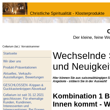
Christliche Spiritualität - Klosterprodukte
C
Der kleine, feine W
Cellarium (lat.): Vorratskammer
Wechselnde 
Startseite
Wir über uns
und Neuigkei
Produkt-Präsentationen
Aktuelles, Verkaufs-
Ausstellungen, Bewertungen
Hier können Sie aus saisonabhängigen S
Angebote - stöbern Sie in der Auswahl!
GESCHLOSSEN -Krippen &
Guckkastenkrippen Abverkauf
Kombination 1 Bu
Cellarium ist seit 31.12.2021
geschlossen. Für ehemalige
Innen kommt - W
Kunden, Kundinnen,
Interessenten und
Interessentinnen: Bei Fragen