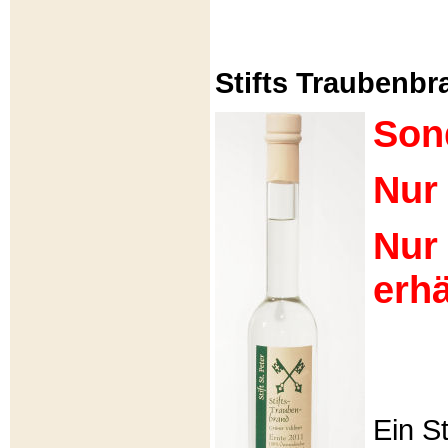
Stifts Traubenbra
Son
Nur 
Nur
erhä
Ein S