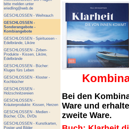
bitte melden unter
eriedling@web.de
GESCHLOSSEN - Weihrauch
GESCHLOSSEN -
Sonderangebote -
Kombiangebote
GESCHLOSSEN - Spirituosen -
Edelbrände, Liköre
GESCHLOSSEN - Zirben-
Produkte - Kissen, Liköre,
Edelbrände
GESCHLOSSEN - Bücher:
Kluges fürs Leben
Kombina
GESCHLOSSEN - Kloster -
Kochbücher
GESCHLOSSEN -
Holzschnitzereien
Bei den Kombina
GESCHLOSSEN -
Ware und erhalt
Kräuterprodukte: Kissen, Herzen
GESCHLOSSEN - Medien -
zweite Ware.
Bücher, CDs, DVDs
GESCHLOSSEN - Kunstkarten,
Buch: Klarheit 
Poster und Bilder