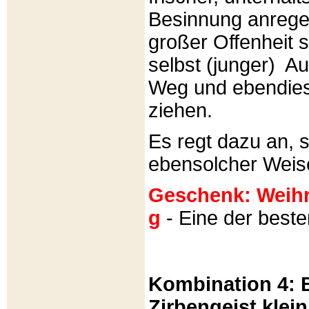
Besinnung anrege
großer Offenheit s
selbst (junger) A
Weg und ebendies
ziehen.
Es regt dazu an, 
ebensolcher Weis
Geschenk: Weihra
g
- Eine der best
Kombination 4: B
Zirbengeist klein 