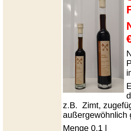
€
N
P
i
E
d
z.B. Zimt, zugefüg
außergewöhnlich 
Menge 0,1 l