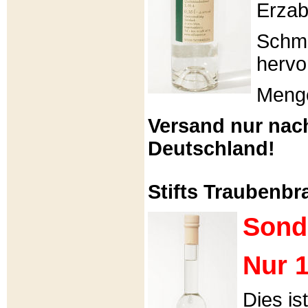
Erzabt
Schme
hervo
Menge
Versand nur nac
Deutschland!
Stifts Traubenbra
Sond
Nur 1
Dies is