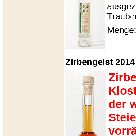
ausgeze
Traube
Menge: 
Zirbengeist 2014 -
Zirb
Klos
der 
Stei
vorrä