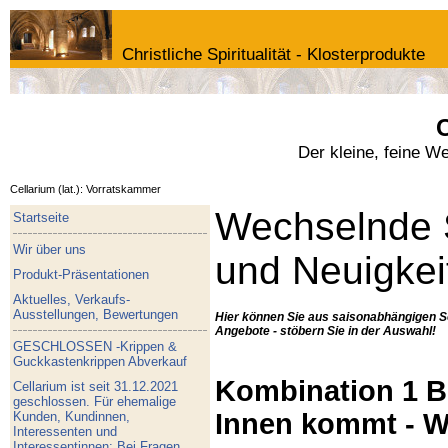
Christliche Spiritualität - Klosterprodukte
C
Der kleine, feine W
Cellarium (lat.): Vorratskammer
Wechselnde 
Startseite
Wir über uns
und Neuigkei
Produkt-Präsentationen
Aktuelles, Verkaufs-
Ausstellungen, Bewertungen
Hier können Sie aus saisonabhängigen S
Angebote - stöbern Sie in der Auswahl!
GESCHLOSSEN -Krippen &
Guckkastenkrippen Abverkauf
Kombination 1 Bu
Cellarium ist seit 31.12.2021
geschlossen. Für ehemalige
Innen kommt - W
Kunden, Kundinnen,
Interessenten und
Interessentinnen: Bei Fragen