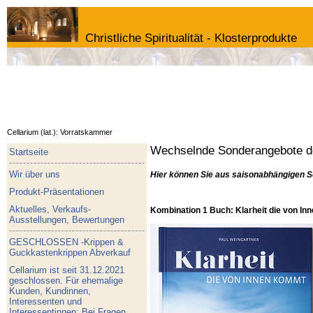
Christliche Spiritualität - Klosterprodukte
Cellarium (lat.): Vorratskammer
Wechselnde Sonderangebote de
Startseite
Wir über uns
Hier können Sie aus saisonabhängigen S
Produkt-Präsentationen
Aktuelles, Verkaufs-
Kombination 1 Buch: Klarheit die von I
Ausstellungen, Bewertungen
GESCHLOSSEN -Krippen &
Guckkastenkrippen Abverkauf
Cellarium ist seit 31.12.2021
geschlossen. Für ehemalige
Kunden, Kundinnen,
Interessenten und
Interessentinnen: Bei Fragen