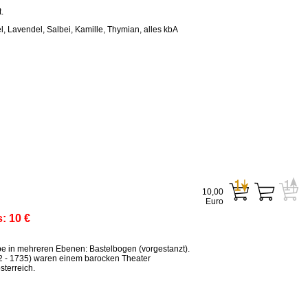
.
, Lavendel, Salbei, Kamille, Thymian, alles kbA
10,00
Euro
s:
10 €
ppe in mehreren Ebenen: Bastelbogen (vorgestanzt).
2 - 1735) waren einem barocken Theater
terreich.