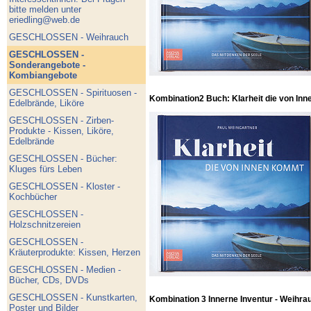
bitte melden unter
eriedling@web.de
GESCHLOSSEN - Weihrauch
GESCHLOSSEN -
Sonderangebote -
Kombiangebote
GESCHLOSSEN - Spirituosen -
Kombination2 Buch: Klarheit die von Inn
Edelbrände, Liköre
GESCHLOSSEN - Zirben-
Produkte - Kissen, Liköre,
Edelbrände
GESCHLOSSEN - Bücher:
Kluges fürs Leben
GESCHLOSSEN - Kloster -
Kochbücher
GESCHLOSSEN -
Holzschnitzereien
GESCHLOSSEN -
Kräuterprodukte: Kissen, Herzen
GESCHLOSSEN - Medien -
Bücher, CDs, DVDs
GESCHLOSSEN - Kunstkarten,
Kombination 3 Innerne Inventur - Weihra
Poster und Bilder