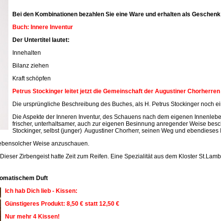
Bei den Kombinationen bezahlen Sie eine Ware und erhalten als Geschenk 
Buch: Innere Inventur
Der Untertitel lautet:
Innehalten
Bilanz ziehen
Kraft schöpfen
Petrus Stockinger leitet jetzt die Gemeinschaft der Augustiner Chorherre
Die ursprüngliche Beschreibung des Buches, als H. Petrus Stockinger noch ein
Die Aspekte der Inneren Inventur, des Schauens nach dem eigenen Innenleben
frischer, unterhaltsamer, auch zur eigenen Besinnung anregender Weise beschr
Stockinger, selbst (junger) Augustiner Chorherr, seinen Weg und ebendieses 
n ebensolcher Weise anzuschauen.
 Dieser Zirbengeist hatte Zeit zum Reifen. Eine Spezialität aus dem Kloster St.Lamb
aromatischem Duft
Ich hab Dich lieb - Kissen:
Günstigeres Produkt: 8,50 € statt 12,50 €
Nur mehr 4 Kissen!