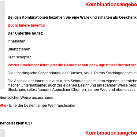
Kombinationsangebot
Bei den Kombinationen bezahlen Sie eine Ware und erhalten als Geschenk 
Buch: Innere Inventur
Der Untertitel lautet:
Innehalten
Bilanz ziehen
Kraft schöpfen
Petrus Stockinger leitet jetzt die Gemeinschaft der Augustiner Chorherre
Die ursprüngliche Beschreibung des Buches, als H. Petrus Stockinger noch ein
Die Aspekte der Inneren Inventur, des Schauens nach dem eigenen Innenleben
frischer, unterhaltsamer, auch zur eigenen Besinnung anregender Weise beschr
Stockinger, selbst (junger) Augustiner Chorherr, seinen Weg und ebendieses 
n ebensolcher Weise anzuschauen.
50 g
- Eine der besten reinen Weihrauchsorten
engeist klein 0,1 l
Kombinationsangebot