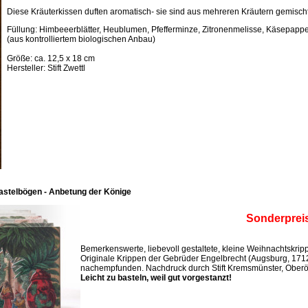
Diese Kräuterkissen duften aromatisch- sie sind aus mehreren Kräutern gemischt
Füllung: Himbeeerblätter, Heublumen, Pfefferminze, Zitronenmelisse, Käsepappel
(aus kontrolliertem biologischen Anbau)
Größe: ca. 12,5 x 18 cm
Hersteller: Stift Zwettl
astelbögen - Anbetung der Könige
Sonderprei
Bemerkenswerte, liebevoll gestaltete, kleine Weihnachtskri
Originale Krippen der Gebrüder Engelbrecht (Augsburg, 171
nachempfunden. Nachdruck durch Stift Kremsmünster, Oberös
Leicht zu basteln, weil gut vorgestanzt!