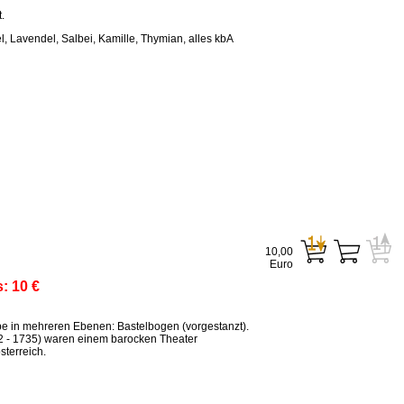
.
, Lavendel, Salbei, Kamille, Thymian, alles kbA
10,00
Euro
s:
10 €
ppe in mehreren Ebenen: Bastelbogen (vorgestanzt).
2 - 1735) waren einem barocken Theater
terreich.