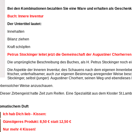
Bei den Kombinationen bezahlen Sie eine Ware und erhalten als Geschenk 
Buch: Innere Inventur
Der Untertitel lautet:
Innehalten
Bilanz ziehen
Kraft schöpfen
Petrus Stockinger leitet jetzt die Gemeinschaft der Augustiner Chorherre
Die ursprüngliche Beschreibung des Buches, als H. Petrus Stockinger noch ein
Die Aspekte der Inneren Inventur, des Schauens nach dem eigenen Innenleben
frischer, unterhaltsamer, auch zur eigenen Besinnung anregender Weise beschr
Stockinger, selbst (junger) Augustiner Chorherr, seinen Weg und ebendieses 
n ebensolcher Weise anzuschauen.
 Dieser Zirbengeist hatte Zeit zum Reifen. Eine Spezialität aus dem Kloster St.Lamb
aromatischem Duft
Ich hab Dich lieb - Kissen:
Günstigeres Produkt: 8,50 € statt 12,50 €
Nur mehr 4 Kissen!