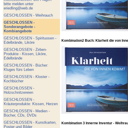
bitte melden unter
eriedling@web.de
GESCHLOSSEN - Weihrauch
GESCHLOSSEN -
Sonderangebote -
Kombiangebote
GESCHLOSSEN - Spirituosen -
Kombination2 Buch: Klarheit die von Inn
Edelbrände, Liköre
GESCHLOSSEN - Zirben-
Produkte - Kissen, Liköre,
Edelbrände
GESCHLOSSEN - Bücher:
Kluges fürs Leben
GESCHLOSSEN - Kloster -
Kochbücher
GESCHLOSSEN -
Holzschnitzereien
GESCHLOSSEN -
Kräuterprodukte: Kissen, Herzen
GESCHLOSSEN - Medien -
Bücher, CDs, DVDs
GESCHLOSSEN - Kunstkarten,
Kombination 3 Innerne Inventur - Weihra
Poster und Bilder