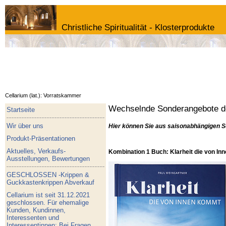
Christliche Spiritualität - Klosterprodukte
Cellarium (lat.): Vorratskammer
Wechselnde Sonderangebote de
Startseite
Wir über uns
Hier können Sie aus saisonabhängigen S
Produkt-Präsentationen
Aktuelles, Verkaufs-
Kombination 1 Buch: Klarheit die von I
Ausstellungen, Bewertungen
GESCHLOSSEN -Krippen &
Guckkastenkrippen Abverkauf
Cellarium ist seit 31.12.2021
geschlossen. Für ehemalige
Kunden, Kundinnen,
Interessenten und
Interessentinnen: Bei Fragen