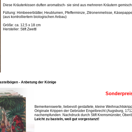
Diese Kräuterkissen duften aromatisch- sie sind aus mehreren Kräutern gemischt
Füllung: Himbeeerblätter, Heublumen, Pfefferminze, Zitronenmelisse, Käsepappel
(aus kontrolliertem biologischen Anbau)
Größe: ca. 12,5 x 18 cm
Hersteller: Stift Zwettl
astelbögen - Anbetung der Könige
Sonderprei
Bemerkenswerte, liebevoll gestaltete, kleine Weihnachtskri
Originale Krippen der Gebrüder Engelbrecht (Augsburg, 171
nachempfunden. Nachdruck durch Stift Kremsmünster, Oberös
Leicht zu basteln, weil gut vorgestanzt!