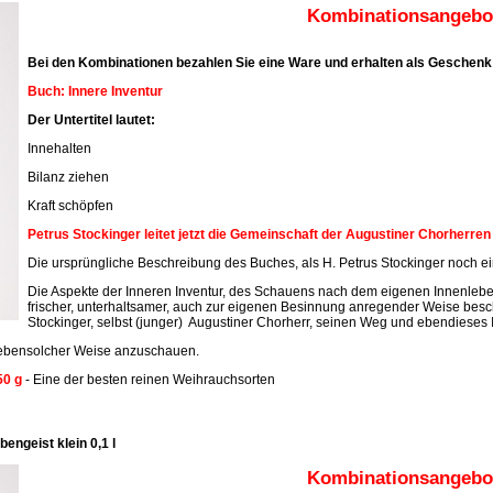
Kombinationsangebot
Bei den Kombinationen bezahlen Sie eine Ware und erhalten als Geschenk 
Buch: Innere Inventur
Der Untertitel lautet:
Innehalten
Bilanz ziehen
Kraft schöpfen
Petrus Stockinger leitet jetzt die Gemeinschaft der Augustiner Chorherre
Die ursprüngliche Beschreibung des Buches, als H. Petrus Stockinger noch ein
Die Aspekte der Inneren Inventur, des Schauens nach dem eigenen Innenleben
frischer, unterhaltsamer, auch zur eigenen Besinnung anregender Weise beschr
Stockinger, selbst (junger) Augustiner Chorherr, seinen Weg und ebendieses 
n ebensolcher Weise anzuschauen.
50 g
- Eine der besten reinen Weihrauchsorten
engeist klein 0,1 l
Kombinationsangebot