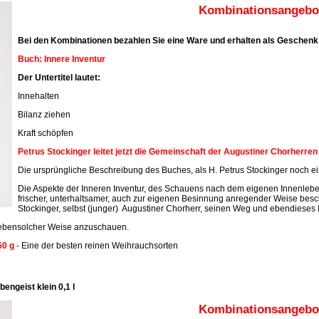
Kombinationsangebot
Bei den Kombinationen bezahlen Sie eine Ware und erhalten als Geschenk 
Buch: Innere Inventur
Der Untertitel lautet:
Innehalten
Bilanz ziehen
Kraft schöpfen
Petrus Stockinger leitet jetzt die Gemeinschaft der Augustiner Chorherre
Die ursprüngliche Beschreibung des Buches, als H. Petrus Stockinger noch ein
Die Aspekte der Inneren Inventur, des Schauens nach dem eigenen Innenleben
frischer, unterhaltsamer, auch zur eigenen Besinnung anregender Weise beschr
Stockinger, selbst (junger) Augustiner Chorherr, seinen Weg und ebendieses 
n ebensolcher Weise anzuschauen.
50 g
- Eine der besten reinen Weihrauchsorten
engeist klein 0,1 l
Kombinationsangebot