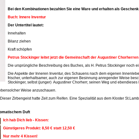
Bei den Kombinationen bezahlen Sie eine Ware und erhalten als Geschenk 
Buch: Innere Inventur
Der Untertitel lautet:
Innehalten
Bilanz ziehen
Kraft schöpfen
Petrus Stockinger leitet jetzt die Gemeinschaft der Augustiner Chorherre
Die ursprüngliche Beschreibung des Buches, als H. Petrus Stockinger noch ein
Die Aspekte der Inneren Inventur, des Schauens nach dem eigenen Innenleben
frischer, unterhaltsamer, auch zur eigenen Besinnung anregender Weise beschr
Stockinger, selbst (junger) Augustiner Chorherr, seinen Weg und ebendieses 
n ebensolcher Weise anzuschauen.
 Dieser Zirbengeist hatte Zeit zum Reifen. Eine Spezialität aus dem Kloster St.Lamb
aromatischem Duft
Ich hab Dich lieb - Kissen:
Günstigeres Produkt: 8,50 € statt 12,50 €
Nur mehr 4 Kissen!