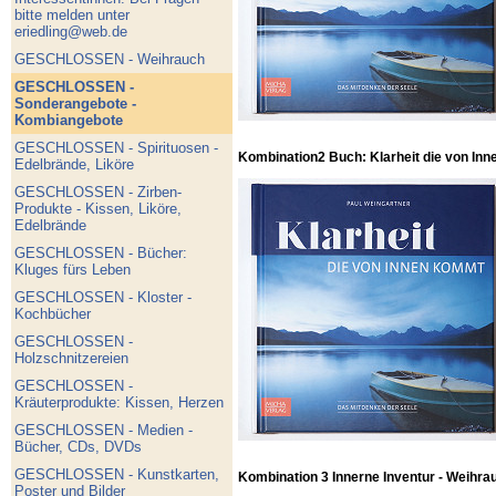
bitte melden unter
eriedling@web.de
GESCHLOSSEN - Weihrauch
GESCHLOSSEN -
Sonderangebote -
Kombiangebote
GESCHLOSSEN - Spirituosen -
Kombination2 Buch: Klarheit die von Inn
Edelbrände, Liköre
GESCHLOSSEN - Zirben-
Produkte - Kissen, Liköre,
Edelbrände
GESCHLOSSEN - Bücher:
Kluges fürs Leben
GESCHLOSSEN - Kloster -
Kochbücher
GESCHLOSSEN -
Holzschnitzereien
GESCHLOSSEN -
Kräuterprodukte: Kissen, Herzen
GESCHLOSSEN - Medien -
Bücher, CDs, DVDs
GESCHLOSSEN - Kunstkarten,
Kombination 3 Innerne Inventur - Weihra
Poster und Bilder