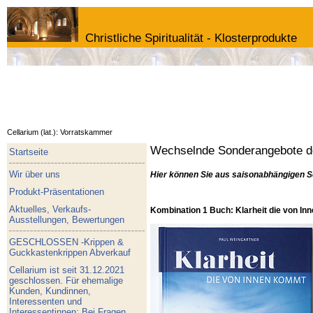
Christliche Spiritualität - Klosterprodukte
Cellarium (lat.): Vorratskammer
Wechselnde Sonderangebote de
Startseite
Wir über uns
Hier können Sie aus saisonabhängigen S
Produkt-Präsentationen
Aktuelles, Verkaufs-
Kombination 1 Buch: Klarheit die von I
Ausstellungen, Bewertungen
GESCHLOSSEN -Krippen &
Guckkastenkrippen Abverkauf
Cellarium ist seit 31.12.2021
geschlossen. Für ehemalige
Kunden, Kundinnen,
Interessenten und
Interessentinnen: Bei Fragen