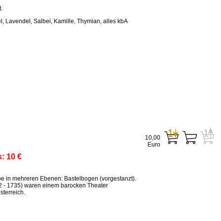
.
, Lavendel, Salbei, Kamille, Thymian, alles kbA
10,00
Euro
s:
10 €
ppe in mehreren Ebenen: Bastelbogen (vorgestanzt).
2 - 1735) waren einem barocken Theater
terreich.