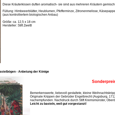
Diese Kräuterkissen duften aromatisch- sie sind aus mehreren Kräutern gemischt
Füllung: Himbeeerblätter, Heublumen, Pfefferminze, Zitronenmelisse, Käsepappel
(aus kontrolliertem biologischen Anbau)
Größe: ca. 12,5 x 18 cm
Hersteller: Stift Zwettl
astelbögen - Anbetung der Könige
Sonderprei
Bemerkenswerte, liebevoll gestaltete, kleine Weihnachtskri
Originale Krippen der Gebrüder Engelbrecht (Augsburg, 171
nachempfunden. Nachdruck durch Stift Kremsmünster, Oberös
Leicht zu basteln, weil gut vorgestanzt!