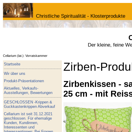
Christliche Spiritualität - Klosterprodukte
C
Der kleine, feine W
Cellarium (lat.): Vorratskammer
Zirben-Produ
Startseite
Wir über uns
Produkt-Präsentationen
Zirbenkissen - sa
Aktuelles, Verkaufs-
25 cm - mit Reis
Ausstellungen, Bewertungen
GESCHLOSSEN -Krippen &
Guckkastenkrippen Abverkauf
Cellarium ist seit 31.12.2021
geschlossen. Für ehemalige
Kunden, Kundinnen,
Interessenten und
Interessentinnen: Bei Fragen