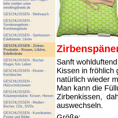
bitte melden unter
eriedling@web.de
GESCHLOSSEN - Weihrauch
GESCHLOSSEN -
Sonderangebote -
Kombiangebote
GESCHLOSSEN - Spirituosen -
Edelbrände, Liköre
Zirbenspäne
GESCHLOSSEN - Zirben-
Produkte - Kissen, Liköre,
Edelbrände
Sanft wohlduftend
GESCHLOSSEN - Bücher:
Kluges fürs Leben
Kissen in fröhlich
GESCHLOSSEN - Kloster -
Kochbücher
natürlich wieder m
GESCHLOSSEN -
Holzschnitzereien
Man kann die Füllu
GESCHLOSSEN -
Zirbenkissen, dah
Kräuterprodukte: Kissen, Herzen
GESCHLOSSEN - Medien -
auswechseln.
Bücher, CDs, DVDs
GESCHLOSSEN - Kunstkarten,
Größe:
Poster und Bilder