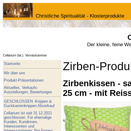
Christliche Spiritualität - Klosterprodukte
C
Der kleine, feine W
Cellarium (lat.): Vorratskammer
Zirben-Produ
Startseite
Wir über uns
Produkt-Präsentationen
Zirbenkissen - sa
Aktuelles, Verkaufs-
25 cm - mit Reis
Ausstellungen, Bewertungen
GESCHLOSSEN -Krippen &
Guckkastenkrippen Abverkauf
Cellarium ist seit 31.12.2021
geschlossen. Für ehemalige
Kunden, Kundinnen,
Interessenten und
Interessentinnen: Bei Fragen