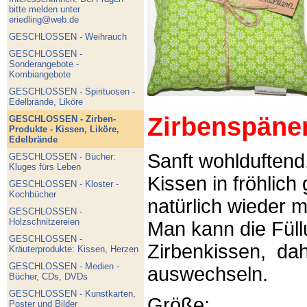
bitte melden unter
eriedling@web.de
GESCHLOSSEN - Weihrauch
GESCHLOSSEN -
Sonderangebote -
Kombiangebote
GESCHLOSSEN - Spirituosen -
Edelbrände, Liköre
Zirbenspäne
GESCHLOSSEN - Zirben-
Produkte - Kissen, Liköre,
Edelbrände
Sanft wohlduftend
GESCHLOSSEN - Bücher:
Kluges fürs Leben
Kissen in fröhlich
GESCHLOSSEN - Kloster -
Kochbücher
natürlich wieder m
GESCHLOSSEN -
Holzschnitzereien
Man kann die Füllu
GESCHLOSSEN -
Zirbenkissen, dah
Kräuterprodukte: Kissen, Herzen
GESCHLOSSEN - Medien -
auswechseln.
Bücher, CDs, DVDs
GESCHLOSSEN - Kunstkarten,
Größe:
Poster und Bilder