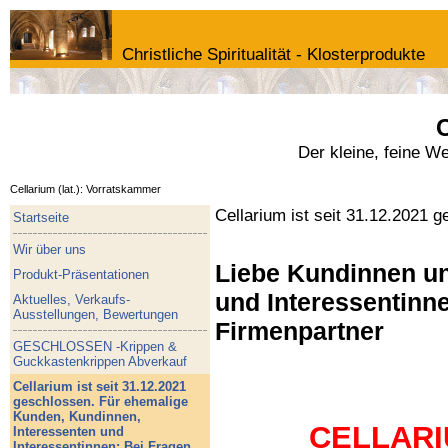
Christliche Spiritualität - Klosterprodukte
C
Der kleine, feine W
Cellarium (lat.): Vorratskammer
Cellarium ist seit 31.12.2021 
Startseite
Wir über uns
Liebe Kundinnen un
Produkt-Präsentationen
und Interessentinne
Aktuelles, Verkaufs-
Ausstellungen, Bewertungen
Firmenpartner
GESCHLOSSEN -Krippen &
Guckkastenkrippen Abverkauf
Cellarium ist seit 31.12.2021
geschlossen. Für ehemalige
Kunden, Kundinnen,
CELLARIU
Interessenten und
Interessentinnen: Bei Fragen