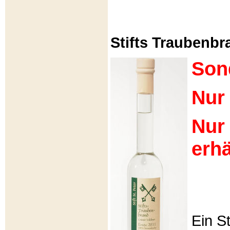
Stifts Traubenbra
Son
Nur 
Nur
erhä
Ein S