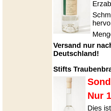
Erzabt
Schme
hervo
Menge
Versand nur nac
Deutschland!
Stifts Traubenbra
Sond
Nur 1
Dies is