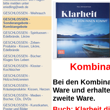
bitte melden unter
eriedling@web.de
GESCHLOSSEN - Weihrauch
GESCHLOSSEN -
Sonderangebote -
Kombiangebote
GESCHLOSSEN - Spirituosen -
Edelbrände, Liköre
GESCHLOSSEN - Zirben-
Produkte - Kissen, Liköre,
Edelbrände
GESCHLOSSEN - Bücher:
Kluges fürs Leben
Kombina
GESCHLOSSEN - Kloster -
Kochbücher
GESCHLOSSEN -
Holzschnitzereien
Bei den Kombina
GESCHLOSSEN -
Ware und erhalt
Kräuterprodukte: Kissen, Herzen
GESCHLOSSEN - Medien -
zweite Ware.
Bücher, CDs, DVDs
GESCHLOSSEN - Kunstkarten,
Buch: Klarheit 
Poster und Bilder