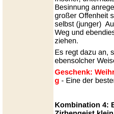
Besinnung anrege
großer Offenheit s
selbst (junger) A
Weg und ebendies
ziehen.
Es regt dazu an, 
ebensolcher Weis
Geschenk: Weihra
g
- Eine der best
Kombination 4: B
Zirbengeist klein 