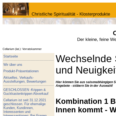
Christliche Spiritualität - Klosterprodukte
C
Der kleine, feine W
Cellarium (lat.): Vorratskammer
Wechselnde 
Startseite
Wir über uns
und Neuigkei
Produkt-Präsentationen
Aktuelles, Verkaufs-
Ausstellungen, Bewertungen
Hier können Sie aus saisonabhängigen S
Angebote - stöbern Sie in der Auswahl!
GESCHLOSSEN -Krippen &
Guckkastenkrippen Abverkauf
Kombination 1 Bu
Cellarium ist seit 31.12.2021
geschlossen. Für ehemalige
Innen kommt - W
Kunden, Kundinnen,
Interessenten und
Interessentinnen: Bei Fragen