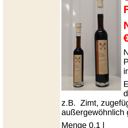
€
N
P
i
E
d
z.B. Zimt, zugefüg
außergewöhnlich 
Menge 0,1 l