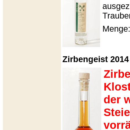
ausgeze
Traube
Menge: 
Zirbengeist 2014 -
Zirb
Klos
der 
Stei
vorrä