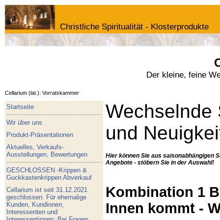
Christliche Spiritualität - Klosterprodukte
C
Der kleine, feine W
Cellarium (lat.): Vorratskammer
Wechselnde 
Startseite
Wir über uns
und Neuigkei
Produkt-Präsentationen
Aktuelles, Verkaufs-
Ausstellungen, Bewertungen
Hier können Sie aus saisonabhängigen S
Angebote - stöbern Sie in der Auswahl!
GESCHLOSSEN -Krippen &
Guckkastenkrippen Abverkauf
Kombination 1 Bu
Cellarium ist seit 31.12.2021
geschlossen. Für ehemalige
Innen kommt - W
Kunden, Kundinnen,
Interessenten und
Interessentinnen: Bei Fragen