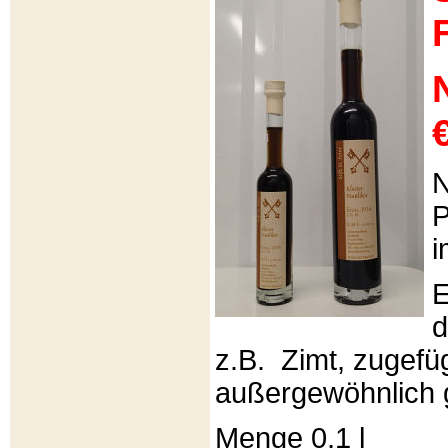
€
N
P
i
E
d
z.B. Zimt, zugefüg
außergewöhnlich 
Menge 0,1 l