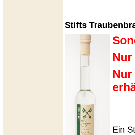
Stifts Traubenbra
Son
Nur 
Nur
erhä
Ein S