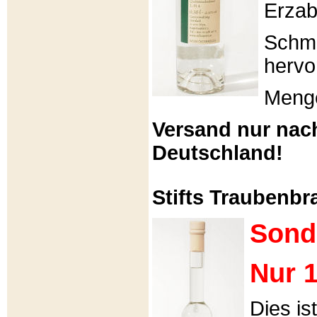
Erzabt
Schme
hervo
Menge
Versand nur nac
Deutschland!
Stifts Traubenbra
Sond
Nur 1
Dies is