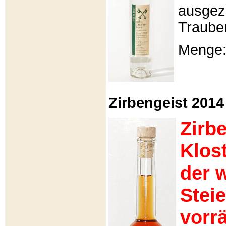
ausgeze
Traube
Menge: 
Zirbengeist 2014 -
Zirb
Klos
der 
Stei
vorrä