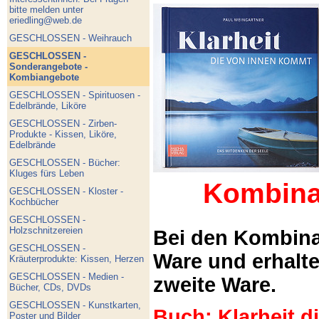
bitte melden unter
eriedling@web.de
GESCHLOSSEN - Weihrauch
GESCHLOSSEN -
Sonderangebote -
Kombiangebote
GESCHLOSSEN - Spirituosen -
Edelbrände, Liköre
GESCHLOSSEN - Zirben-
Produkte - Kissen, Liköre,
Edelbrände
GESCHLOSSEN - Bücher:
Kluges fürs Leben
Kombina
GESCHLOSSEN - Kloster -
Kochbücher
GESCHLOSSEN -
Holzschnitzereien
Bei den Kombina
GESCHLOSSEN -
Ware und erhalt
Kräuterprodukte: Kissen, Herzen
GESCHLOSSEN - Medien -
zweite Ware.
Bücher, CDs, DVDs
GESCHLOSSEN - Kunstkarten,
Buch: Klarheit 
Poster und Bilder