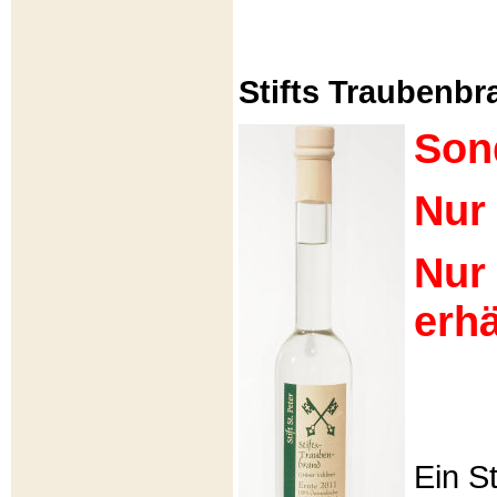
Stifts Traubenbra
Son
Nur 
Nur
erhä
Ein S