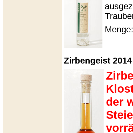
ausgeze
Traube
Menge: 
Zirbengeist 2014 -
Zirb
Klos
der 
Stei
vorrä