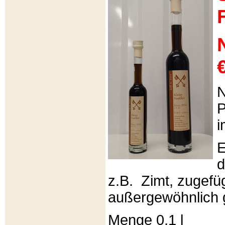
€
N
P
i
E
d
z.B. Zimt, zugefüg
außergewöhnlich 
Menge 0,1 l