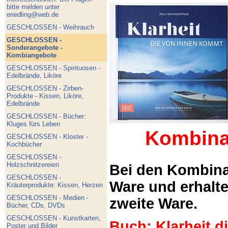
bitte melden unter
eriedling@web.de
GESCHLOSSEN - Weihrauch
GESCHLOSSEN -
Sonderangebote -
Kombiangebote
GESCHLOSSEN - Spirituosen -
Edelbrände, Liköre
GESCHLOSSEN - Zirben-
Produkte - Kissen, Liköre,
Edelbrände
GESCHLOSSEN - Bücher:
Kluges fürs Leben
Kombina
GESCHLOSSEN - Kloster -
Kochbücher
GESCHLOSSEN -
Holzschnitzereien
Bei den Kombina
GESCHLOSSEN -
Ware und erhalt
Kräuterprodukte: Kissen, Herzen
GESCHLOSSEN - Medien -
zweite Ware.
Bücher, CDs, DVDs
GESCHLOSSEN - Kunstkarten,
Buch: Klarheit 
Poster und Bilder