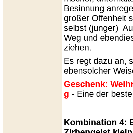
Besinnung anrege
großer Offenheit s
selbst (junger) A
Weg und ebendies
ziehen.
Es regt dazu an, 
ebensolcher Weis
Geschenk: Weihra
g
- Eine der best
Kombination 4: B
Zirbengeist klein 