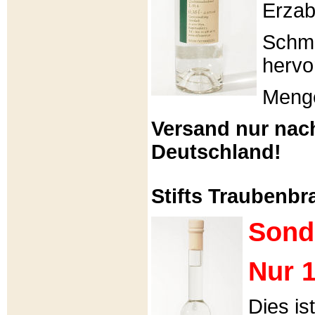
Erzabt
Schme
hervo
Menge
Versand nur nac
Deutschland!
Stifts Traubenbra
Sond
Nur 1
Dies is