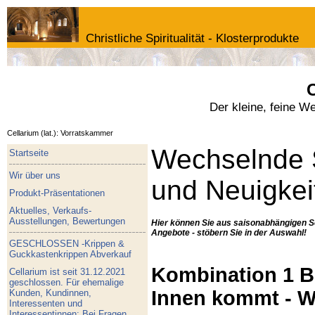
Christliche Spiritualität - Klosterprodukte
C
Der kleine, feine W
Cellarium (lat.): Vorratskammer
Wechselnde 
Startseite
Wir über uns
und Neuigkei
Produkt-Präsentationen
Aktuelles, Verkaufs-
Ausstellungen, Bewertungen
Hier können Sie aus saisonabhängigen S
Angebote - stöbern Sie in der Auswahl!
GESCHLOSSEN -Krippen &
Guckkastenkrippen Abverkauf
Kombination 1 Bu
Cellarium ist seit 31.12.2021
geschlossen. Für ehemalige
Innen kommt - W
Kunden, Kundinnen,
Interessenten und
Interessentinnen: Bei Fragen