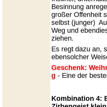
Besinnung anrege
großer Offenheit s
selbst (junger) A
Weg und ebendies
ziehen.
Es regt dazu an, 
ebensolcher Weis
Geschenk: Weihra
g
- Eine der best
Kombination 4: B
Zirbengeist klein 