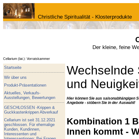
Christliche Spiritualität - Klosterprodukte
C
Der kleine, feine W
Cellarium (lat.): Vorratskammer
Wechselnde 
Startseite
Wir über uns
und Neuigkei
Produkt-Präsentationen
Aktuelles, Verkaufs-
Ausstellungen, Bewertungen
Hier können Sie aus saisonabhängigen S
Angebote - stöbern Sie in der Auswahl!
GESCHLOSSEN -Krippen &
Guckkastenkrippen Abverkauf
Kombination 1 Bu
Cellarium ist seit 31.12.2021
geschlossen. Für ehemalige
Innen kommt - W
Kunden, Kundinnen,
Interessenten und
Interessentinnen: Bei Fragen