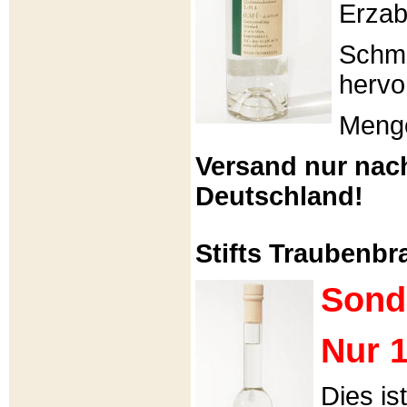
Erzabt
Schme
hervo
Menge
Versand nur nac
Deutschland!
Stifts Traubenbra
Sond
Nur 1
Dies is