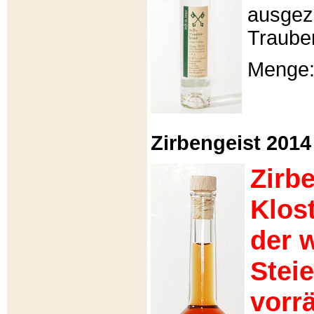
ausgeze
Traube
Menge: 
Zirbengeist 2014 -
Zirb
Klos
der 
Stei
vorrä