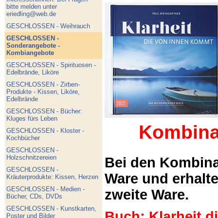
bitte melden unter
eriedling@web.de
GESCHLOSSEN - Weihrauch
GESCHLOSSEN -
Sonderangebote -
Kombiangebote
GESCHLOSSEN - Spirituosen -
Edelbrände, Liköre
GESCHLOSSEN - Zirben-
Produkte - Kissen, Liköre,
Edelbrände
GESCHLOSSEN - Bücher:
Kluges fürs Leben
Kombina
GESCHLOSSEN - Kloster -
Kochbücher
GESCHLOSSEN -
Holzschnitzereien
Bei den Kombina
GESCHLOSSEN -
Ware und erhalt
Kräuterprodukte: Kissen, Herzen
GESCHLOSSEN - Medien -
zweite Ware.
Bücher, CDs, DVDs
GESCHLOSSEN - Kunstkarten,
Buch: Klarheit 
Poster und Bilder