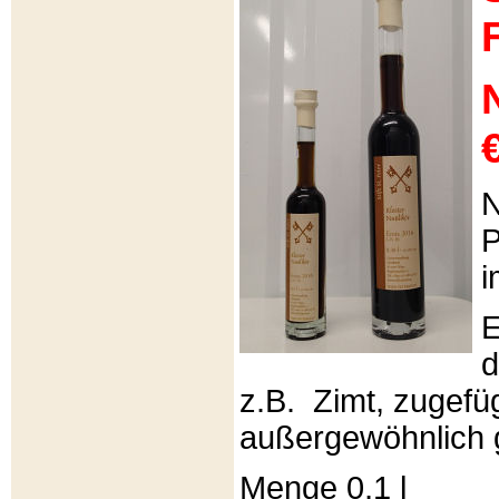
€
N
P
i
E
d
z.B. Zimt, zugefüg
außergewöhnlich 
Menge 0,1 l