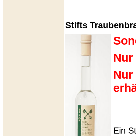
Stifts Traubenbra
Son
Nur 
Nur
erhä
Ein S