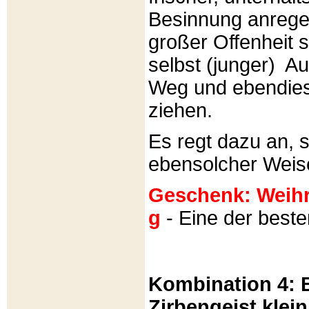
Besinnung anrege
großer Offenheit s
selbst (junger) A
Weg und ebendies
ziehen.
Es regt dazu an, 
ebensolcher Weis
Geschenk: Weihra
g
- Eine der best
Kombination 4: B
Zirbengeist klein 