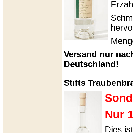
Erzabt
Schme
hervo
Menge
Versand nur nac
Deutschland!
Stifts Traubenbra
Sond
Nur 1
Dies is