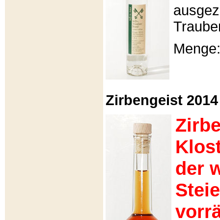
ausgeze
Traube
Menge: 
Zirbengeist 2014 -
Zirb
Klos
der 
Stei
vorrä