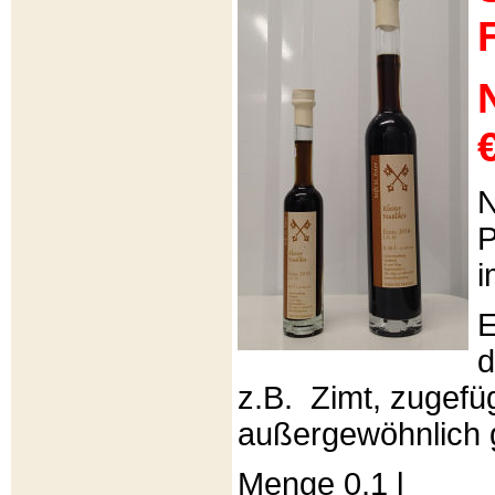
€
N
P
i
E
d
z.B. Zimt, zugefüg
außergewöhnlich 
Menge 0,1 l