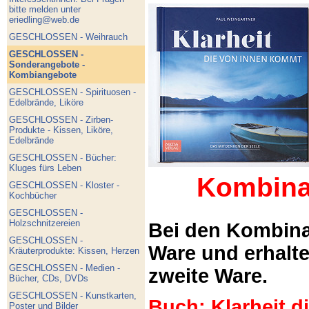
bitte melden unter
eriedling@web.de
GESCHLOSSEN - Weihrauch
GESCHLOSSEN -
Sonderangebote -
Kombiangebote
GESCHLOSSEN - Spirituosen -
Edelbrände, Liköre
GESCHLOSSEN - Zirben-
Produkte - Kissen, Liköre,
Edelbrände
GESCHLOSSEN - Bücher:
Kluges fürs Leben
Kombina
GESCHLOSSEN - Kloster -
Kochbücher
GESCHLOSSEN -
Holzschnitzereien
Bei den Kombina
GESCHLOSSEN -
Ware und erhalt
Kräuterprodukte: Kissen, Herzen
GESCHLOSSEN - Medien -
zweite Ware.
Bücher, CDs, DVDs
GESCHLOSSEN - Kunstkarten,
Buch: Klarheit 
Poster und Bilder