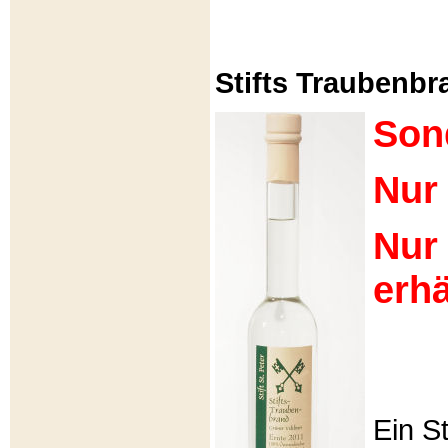
Stifts Traubenbra
Son
Nur 
Nur
erhä
Ein S