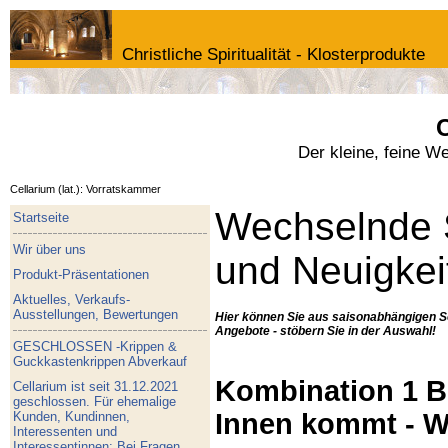
Christliche Spiritualität - Klosterprodukte
C
Der kleine, feine W
Cellarium (lat.): Vorratskammer
Wechselnde 
Startseite
Wir über uns
und Neuigkei
Produkt-Präsentationen
Aktuelles, Verkaufs-
Ausstellungen, Bewertungen
Hier können Sie aus saisonabhängigen S
Angebote - stöbern Sie in der Auswahl!
GESCHLOSSEN -Krippen &
Guckkastenkrippen Abverkauf
Kombination 1 Bu
Cellarium ist seit 31.12.2021
geschlossen. Für ehemalige
Innen kommt - W
Kunden, Kundinnen,
Interessenten und
Interessentinnen: Bei Fragen