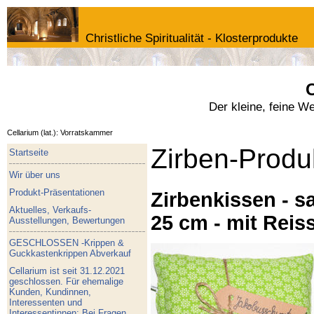
Christliche Spiritualität - Klosterprodukte
C
Der kleine, feine W
Cellarium (lat.): Vorratskammer
Zirben-Produ
Startseite
Wir über uns
Produkt-Präsentationen
Zirbenkissen - sa
Aktuelles, Verkaufs-
25 cm - mit Reis
Ausstellungen, Bewertungen
GESCHLOSSEN -Krippen &
Guckkastenkrippen Abverkauf
Cellarium ist seit 31.12.2021
geschlossen. Für ehemalige
Kunden, Kundinnen,
Interessenten und
Interessentinnen: Bei Fragen