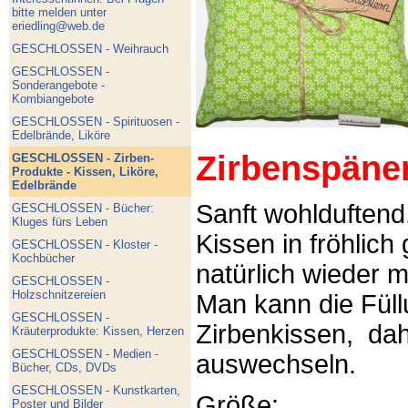
bitte melden unter
eriedling@web.de
GESCHLOSSEN - Weihrauch
GESCHLOSSEN -
Sonderangebote -
Kombiangebote
GESCHLOSSEN - Spirituosen -
Edelbrände, Liköre
Zirbenspäne
GESCHLOSSEN - Zirben-
Produkte - Kissen, Liköre,
Edelbrände
Sanft wohlduftend
GESCHLOSSEN - Bücher:
Kluges fürs Leben
Kissen in fröhlich
GESCHLOSSEN - Kloster -
Kochbücher
natürlich wieder m
GESCHLOSSEN -
Holzschnitzereien
Man kann die Füllu
GESCHLOSSEN -
Zirbenkissen, dah
Kräuterprodukte: Kissen, Herzen
GESCHLOSSEN - Medien -
auswechseln.
Bücher, CDs, DVDs
GESCHLOSSEN - Kunstkarten,
Größe:
Poster und Bilder