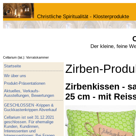
Christliche Spiritualität - Klosterprodukte
C
Der kleine, feine W
Cellarium (lat.): Vorratskammer
Zirben-Produ
Startseite
Wir über uns
Produkt-Präsentationen
Zirbenkissen - sa
Aktuelles, Verkaufs-
25 cm - mit Reis
Ausstellungen, Bewertungen
GESCHLOSSEN -Krippen &
Guckkastenkrippen Abverkauf
Cellarium ist seit 31.12.2021
geschlossen. Für ehemalige
Kunden, Kundinnen,
Interessenten und
Interessentinnen: Bei Fragen