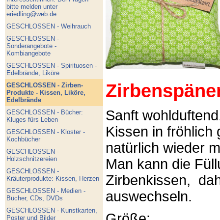
bitte melden unter
eriedling@web.de
GESCHLOSSEN - Weihrauch
GESCHLOSSEN -
Sonderangebote -
Kombiangebote
GESCHLOSSEN - Spirituosen -
Edelbrände, Liköre
Zirbenspäne
GESCHLOSSEN - Zirben-
Produkte - Kissen, Liköre,
Edelbrände
Sanft wohlduftend
GESCHLOSSEN - Bücher:
Kluges fürs Leben
Kissen in fröhlich
GESCHLOSSEN - Kloster -
Kochbücher
natürlich wieder m
GESCHLOSSEN -
Holzschnitzereien
Man kann die Füllu
GESCHLOSSEN -
Zirbenkissen, dah
Kräuterprodukte: Kissen, Herzen
GESCHLOSSEN - Medien -
auswechseln.
Bücher, CDs, DVDs
GESCHLOSSEN - Kunstkarten,
Größe:
Poster und Bilder