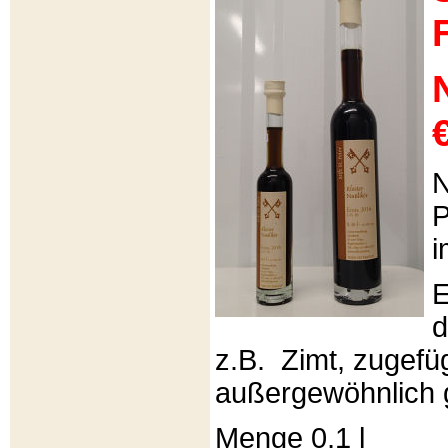
€
N
P
i
E
d
z.B. Zimt, zugefüg
außergewöhnlich 
Menge 0,1 l