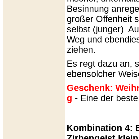
Besinnung anrege
großer Offenheit s
selbst (junger) A
Weg und ebendies
ziehen.
Es regt dazu an, 
ebensolcher Weis
Geschenk: Weihra
g
- Eine der best
Kombination 4: B
Zirbengeist klein 