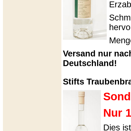
Erzabt
Schme
hervo
Menge
Versand nur nac
Deutschland!
Stifts Traubenbra
Sond
Nur 1
Dies is