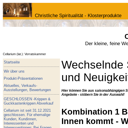
Christliche Spiritualität - Klosterprodukte
C
Der kleine, feine W
Cellarium (lat.): Vorratskammer
Wechselnde 
Startseite
Wir über uns
und Neuigkei
Produkt-Präsentationen
Aktuelles, Verkaufs-
Ausstellungen, Bewertungen
Hier können Sie aus saisonabhängigen S
Angebote - stöbern Sie in der Auswahl!
GESCHLOSSEN -Krippen &
Guckkastenkrippen Abverkauf
Kombination 1 Bu
Cellarium ist seit 31.12.2021
geschlossen. Für ehemalige
Innen kommt - W
Kunden, Kundinnen,
Interessenten und
Interessentinnen: Bei Fragen