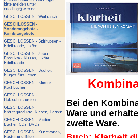
bitte melden unter
eriedling@web.de
GESCHLOSSEN - Weihrauch
GESCHLOSSEN -
Sonderangebote -
Kombiangebote
GESCHLOSSEN - Spirituosen -
Edelbrände, Liköre
GESCHLOSSEN - Zirben-
Produkte - Kissen, Liköre,
Edelbrände
GESCHLOSSEN - Bücher:
Kluges fürs Leben
Kombina
GESCHLOSSEN - Kloster -
Kochbücher
GESCHLOSSEN -
Holzschnitzereien
Bei den Kombina
GESCHLOSSEN -
Ware und erhalt
Kräuterprodukte: Kissen, Herzen
GESCHLOSSEN - Medien -
zweite Ware.
Bücher, CDs, DVDs
GESCHLOSSEN - Kunstkarten,
Buch: Klarheit 
Poster und Bilder