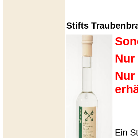
Stifts Traubenbra
Son
Nur 
Nur
erhä
Ein S