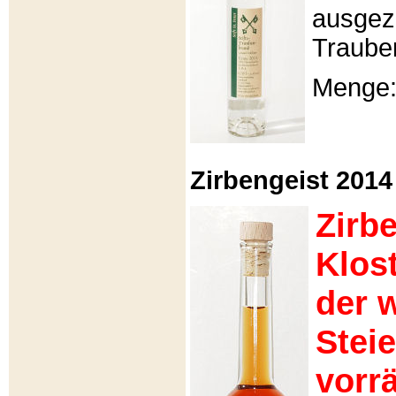
ausgeze
Traube
Menge: 
Zirbengeist 2014 -
Zirb
Klos
der 
Stei
vorrä