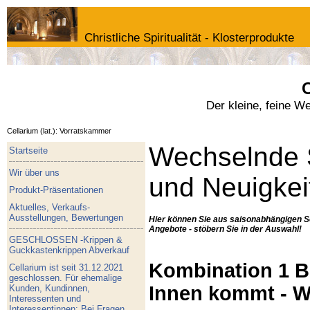
Christliche Spiritualität - Klosterprodukte
C
Der kleine, feine W
Cellarium (lat.): Vorratskammer
Wechselnde 
Startseite
Wir über uns
und Neuigkei
Produkt-Präsentationen
Aktuelles, Verkaufs-
Ausstellungen, Bewertungen
Hier können Sie aus saisonabhängigen S
Angebote - stöbern Sie in der Auswahl!
GESCHLOSSEN -Krippen &
Guckkastenkrippen Abverkauf
Kombination 1 Bu
Cellarium ist seit 31.12.2021
geschlossen. Für ehemalige
Innen kommt - W
Kunden, Kundinnen,
Interessenten und
Interessentinnen: Bei Fragen