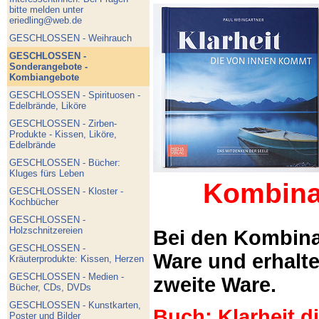
bitte melden unter
eriedling@web.de
GESCHLOSSEN - Weihrauch
GESCHLOSSEN -
Sonderangebote -
Kombiangebote
GESCHLOSSEN - Spirituosen -
Edelbrände, Liköre
GESCHLOSSEN - Zirben-
Produkte - Kissen, Liköre,
Edelbrände
GESCHLOSSEN - Bücher:
Kluges fürs Leben
Kombina
GESCHLOSSEN - Kloster -
Kochbücher
GESCHLOSSEN -
Holzschnitzereien
Bei den Kombina
GESCHLOSSEN -
Ware und erhalt
Kräuterprodukte: Kissen, Herzen
GESCHLOSSEN - Medien -
zweite Ware.
Bücher, CDs, DVDs
GESCHLOSSEN - Kunstkarten,
Buch: Klarheit 
Poster und Bilder