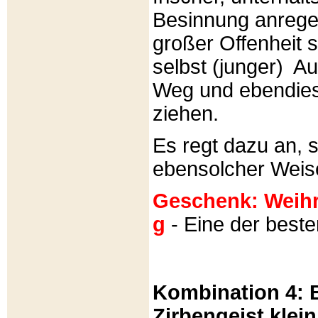
Besinnung anrege
großer Offenheit s
selbst (junger) A
Weg und ebendies
ziehen.
Es regt dazu an, 
ebensolcher Weis
Geschenk: Weihra
g
- Eine der best
Kombination 4: B
Zirbengeist klein 