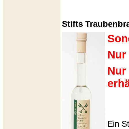
Stifts Traubenbra
Son
Nur 
Nur
erhä
Ein S