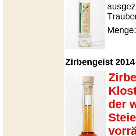
ausgeze
Traube
Menge: 
Zirbengeist 2014 -
Zirb
Klos
der 
Stei
vorrä