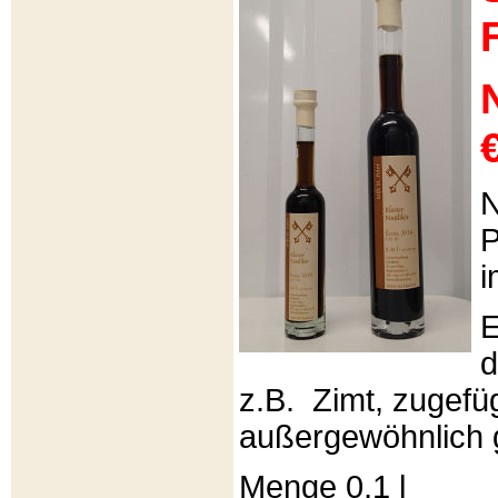
€
N
P
i
E
d
z.B. Zimt, zugefüg
außergewöhnlich 
Menge 0,1 l