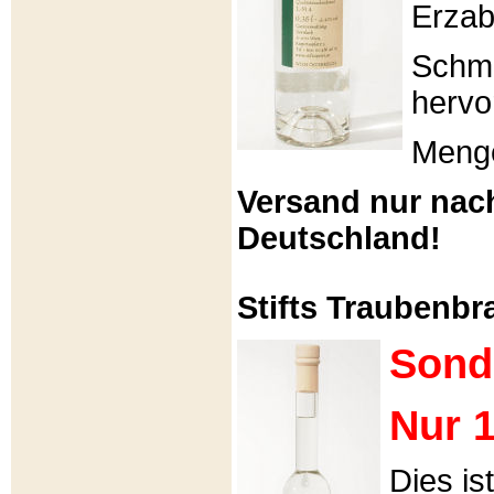
Erzabt
Schme
hervo
Menge
Versand nur nac
Deutschland!
Stifts Traubenbra
Sond
Nur 1
Dies is