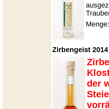
ausgeze
Traube
Menge: 
Zirbengeist 2014 -
Zirb
Klos
der 
Stei
vorrä