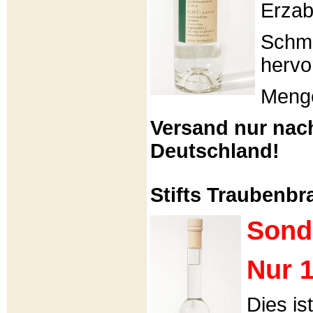
Erzabt
Schme
hervo
Menge
Versand nur nac
Deutschland!
Stifts Traubenbra
Sond
Nur 1
Dies is