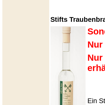
Stifts Traubenbra
Son
Nur 
Nur
erhä
Ein S