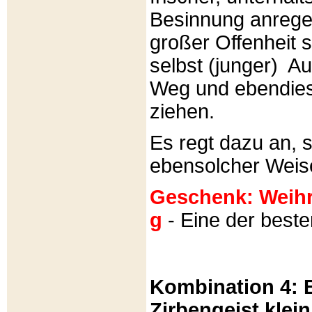
Besinnung anrege
großer Offenheit s
selbst (junger) A
Weg und ebendies
ziehen.
Es regt dazu an, 
ebensolcher Weis
Geschenk: Weihra
g
- Eine der best
Kombination 4: B
Zirbengeist klein 