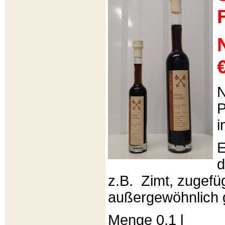
€
N
P
i
E
d
z.B. Zimt, zugefüg
außergewöhnlich 
Menge 0,1 l