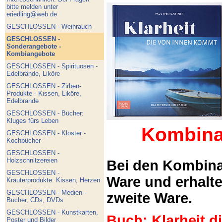
bitte melden unter
eriedling@web.de
GESCHLOSSEN - Weihrauch
GESCHLOSSEN -
Sonderangebote -
Kombiangebote
GESCHLOSSEN - Spirituosen -
Edelbrände, Liköre
GESCHLOSSEN - Zirben-
Produkte - Kissen, Liköre,
Edelbrände
GESCHLOSSEN - Bücher:
Kluges fürs Leben
Kombina
GESCHLOSSEN - Kloster -
Kochbücher
GESCHLOSSEN -
Holzschnitzereien
Bei den Kombina
GESCHLOSSEN -
Ware und erhalt
Kräuterprodukte: Kissen, Herzen
GESCHLOSSEN - Medien -
zweite Ware.
Bücher, CDs, DVDs
GESCHLOSSEN - Kunstkarten,
Buch: Klarheit 
Poster und Bilder