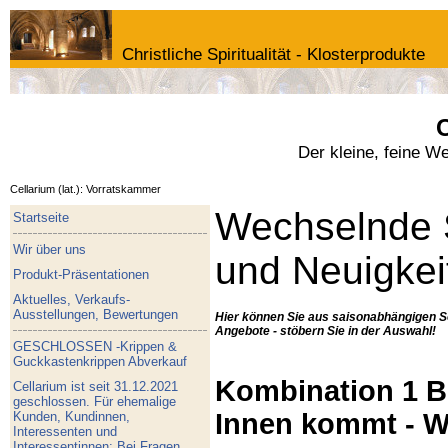
Christliche Spiritualität - Klosterprodukte
C
Der kleine, feine W
Cellarium (lat.): Vorratskammer
Wechselnde 
Startseite
Wir über uns
und Neuigkei
Produkt-Präsentationen
Aktuelles, Verkaufs-
Ausstellungen, Bewertungen
Hier können Sie aus saisonabhängigen S
Angebote - stöbern Sie in der Auswahl!
GESCHLOSSEN -Krippen &
Guckkastenkrippen Abverkauf
Kombination 1 Bu
Cellarium ist seit 31.12.2021
geschlossen. Für ehemalige
Innen kommt - W
Kunden, Kundinnen,
Interessenten und
Interessentinnen: Bei Fragen