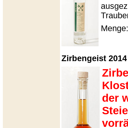
ausgeze
Traube
Menge: 
Zirbengeist 2014 -
Zirb
Klos
der 
Stei
vorrä