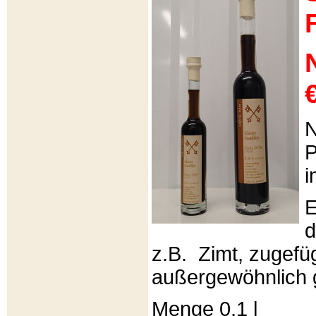
€
N
P
i
E
d
z.B. Zimt, zugefüg
außergewöhnlich 
Menge 0,1 l