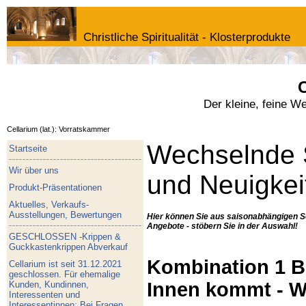
Christliche Spiritualität - Klosterprodukte
C
Der kleine, feine W
Cellarium (lat.): Vorratskammer
Wechselnde 
Startseite
Wir über uns
und Neuigkei
Produkt-Präsentationen
Aktuelles, Verkaufs-
Ausstellungen, Bewertungen
Hier können Sie aus saisonabhängigen S
Angebote - stöbern Sie in der Auswahl!
GESCHLOSSEN -Krippen &
Guckkastenkrippen Abverkauf
Kombination 1 Bu
Cellarium ist seit 31.12.2021
geschlossen. Für ehemalige
Innen kommt - W
Kunden, Kundinnen,
Interessenten und
Interessentinnen: Bei Fragen