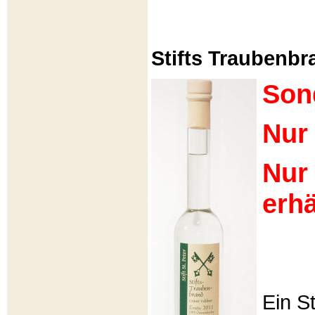
Stifts Traubenbra
Son
Nur 
Nur
erhä
Ein S