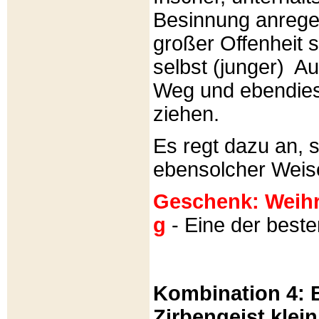
Besinnung anrege
großer Offenheit s
selbst (junger) A
Weg und ebendies
ziehen.
Es regt dazu an, 
ebensolcher Weis
Geschenk: Weihra
g
- Eine der best
Kombination 4: B
Zirbengeist klein 