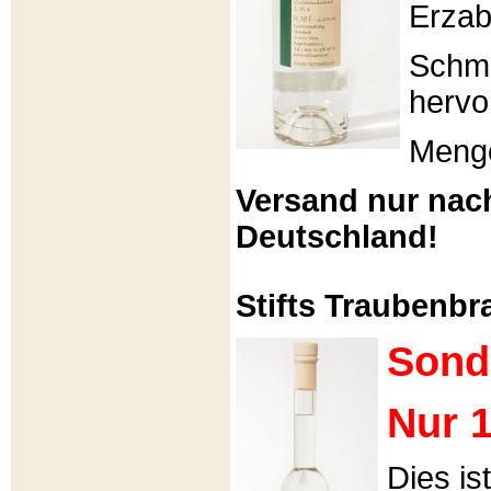
Erzabt
Schme
hervo
Menge
Versand nur nac
Deutschland!
Stifts Traubenbra
Sond
Nur 1
Dies is