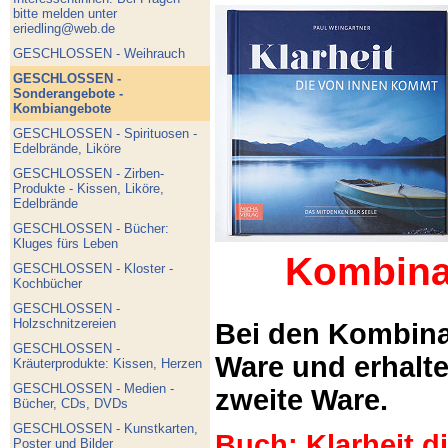
bitte melden unter
eriedling@web.de
GESCHLOSSEN - Weihrauch
GESCHLOSSEN -
Sonderangebote -
Kombiangebote
GESCHLOSSEN - Spirituosen -
Edelbrände, Liköre
GESCHLOSSEN - Zirben-
Produkte - Kissen, Liköre,
Edelbrände
GESCHLOSSEN - Bücher:
Kluges fürs Leben
Kombina
GESCHLOSSEN - Kloster -
Kochbücher
GESCHLOSSEN -
Holzschnitzereien
Bei den Kombina
GESCHLOSSEN -
Ware und erhalt
Kräuterprodukte: Kissen, Herzen
GESCHLOSSEN - Medien -
zweite Ware.
Bücher, CDs, DVDs
GESCHLOSSEN - Kunstkarten,
Buch: Klarheit 
Poster und Bilder