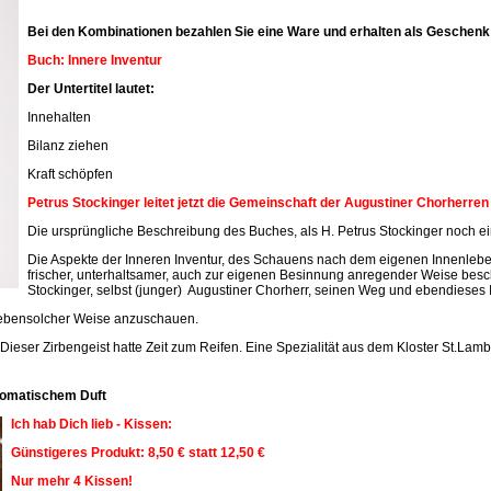
Bei den Kombinationen bezahlen Sie eine Ware und erhalten als Geschenk 
Buch: Innere Inventur
Der Untertitel lautet:
Innehalten
Bilanz ziehen
Kraft schöpfen
Petrus Stockinger leitet jetzt die Gemeinschaft der Augustiner Chorherre
Die ursprüngliche Beschreibung des Buches, als H. Petrus Stockinger noch ein
Die Aspekte der Inneren Inventur, des Schauens nach dem eigenen Innenleben
frischer, unterhaltsamer, auch zur eigenen Besinnung anregender Weise beschr
Stockinger, selbst (junger) Augustiner Chorherr, seinen Weg und ebendieses 
n ebensolcher Weise anzuschauen.
 Dieser Zirbengeist hatte Zeit zum Reifen. Eine Spezialität aus dem Kloster St.Lamb
aromatischem Duft
Ich hab Dich lieb - Kissen:
Günstigeres Produkt: 8,50 € statt 12,50 €
Nur mehr 4 Kissen!