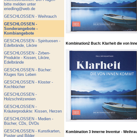
bitte melden unter
eriedling@web.de
GESCHLOSSEN - Weihrauch
GESCHLOSSEN -
Sonderangebote -
Kombiangebote
GESCHLOSSEN - Spirituosen -
Kombination2 Buch: Klarheit die von Inn
Edelbrände, Liköre
GESCHLOSSEN - Zirben-
Produkte - Kissen, Liköre,
Edelbrände
GESCHLOSSEN - Bücher:
Kluges fürs Leben
GESCHLOSSEN - Kloster -
Kochbücher
GESCHLOSSEN -
Holzschnitzereien
GESCHLOSSEN -
Kräuterprodukte: Kissen, Herzen
GESCHLOSSEN - Medien -
Bücher, CDs, DVDs
GESCHLOSSEN - Kunstkarten,
Kombination 3 Innerne Inventur - Weihra
Poster und Bilder