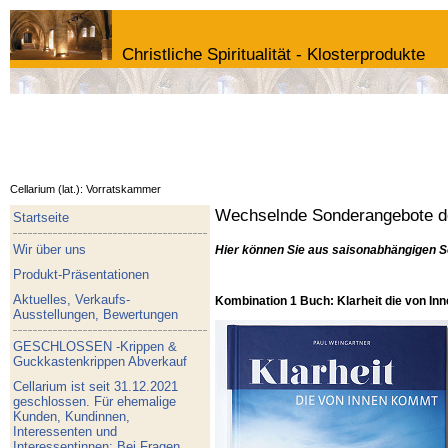
Christliche Spiritualität - Klosterprodukte
Cellarium (lat.): Vorratskammer
Wechselnde Sonderangebote de
Startseite
Wir über uns
Hier können Sie aus saisonabhängigen S
Produkt-Präsentationen
Aktuelles, Verkaufs-
Kombination 1 Buch: Klarheit die von I
Ausstellungen, Bewertungen
GESCHLOSSEN -Krippen &
Guckkastenkrippen Abverkauf
Cellarium ist seit 31.12.2021
geschlossen. Für ehemalige
Kunden, Kundinnen,
Interessenten und
Interessentinnen: Bei Fragen