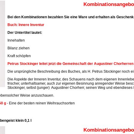
Kombinationsangebot
Bei den Kombinationen bezahlen Sie eine Ware und erhalten als Geschenk 
Buch: Innere Inventur
Der Untertitel lautet:
Innehalten
Bilanz ziehen
Kraft schöpfen
Petrus Stockinger leitet jetzt die Gemeinschaft der Augustiner Chorherre
Die ursprüngliche Beschreibung des Buches, als H. Petrus Stockinger noch ein
Die Aspekte der Inneren Inventur, des Schauens nach dem eigenen Innenleben
frischer, unterhaltsamer, auch zur eigenen Besinnung anregender Weise beschr
Stockinger, selbst (junger) Augustiner Chorherr, seinen Weg und ebendieses 
n ebensolcher Weise anzuschauen.
50 g
- Eine der besten reinen Weihrauchsorten
engeist klein 0,1 l
Kombinationsangebot