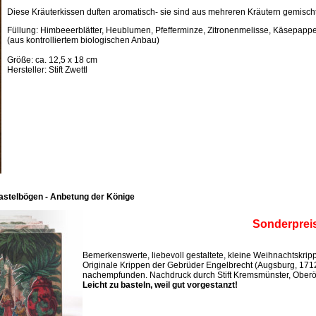
Diese Kräuterkissen duften aromatisch- sie sind aus mehreren Kräutern gemischt
Füllung: Himbeeerblätter, Heublumen, Pfefferminze, Zitronenmelisse, Käsepappel
(aus kontrolliertem biologischen Anbau)
Größe: ca. 12,5 x 18 cm
Hersteller: Stift Zwettl
astelbögen - Anbetung der Könige
Sonderprei
Bemerkenswerte, liebevoll gestaltete, kleine Weihnachtskri
Originale Krippen der Gebrüder Engelbrecht (Augsburg, 171
nachempfunden. Nachdruck durch Stift Kremsmünster, Oberös
Leicht zu basteln, weil gut vorgestanzt!