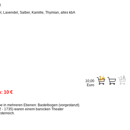
.
, Lavendel, Salbei, Kamille, Thymian, alles kbA
10,00
Euro
s:
10 €
ppe in mehreren Ebenen: Bastelbogen (vorgestanzt).
2 - 1735) waren einem barocken Theater
terreich.