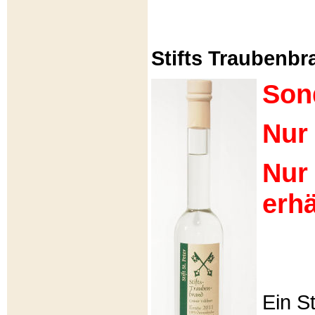
Stifts Traubenbra
Son
Nur 
Nur
erhä
Ein S