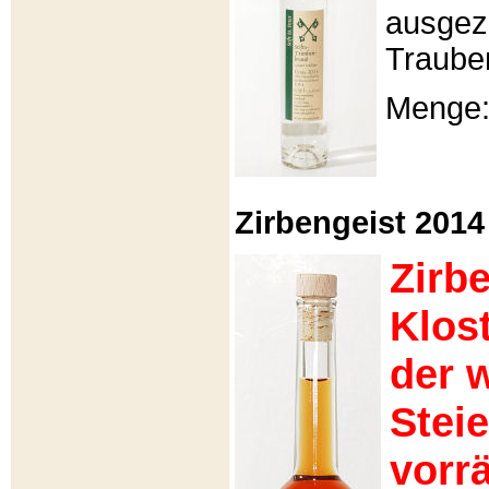
ausgeze
Traube
Menge: 
Zirbengeist 2014 -
Zirb
Klos
der 
Stei
vorrä