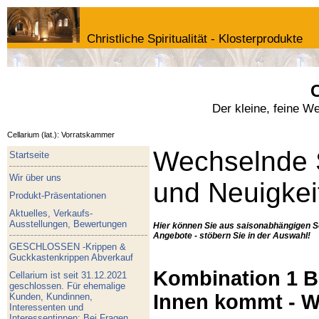
Christliche Spiritualität - Klosterprodukte
C
Der kleine, feine W
Cellarium (lat.): Vorratskammer
Wechselnde 
Startseite
Wir über uns
und Neuigkei
Produkt-Präsentationen
Aktuelles, Verkaufs-
Ausstellungen, Bewertungen
Hier können Sie aus saisonabhängigen S
Angebote - stöbern Sie in der Auswahl!
GESCHLOSSEN -Krippen &
Guckkastenkrippen Abverkauf
Kombination 1 Bu
Cellarium ist seit 31.12.2021
geschlossen. Für ehemalige
Innen kommt - W
Kunden, Kundinnen,
Interessenten und
Interessentinnen: Bei Fragen