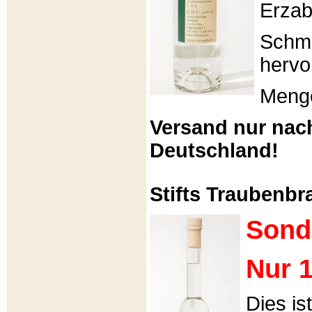
Erzabt
Schme
hervo
Menge
Versand nur nac
Deutschland!
Stifts Traubenbra
Sond
Nur 1
Dies is