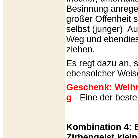
Besinnung anrege
großer Offenheit s
selbst (junger) A
Weg und ebendies
ziehen.
Es regt dazu an, 
ebensolcher Weis
Geschenk: Weihra
g
- Eine der best
Kombination 4: B
Zirbengeist klein 