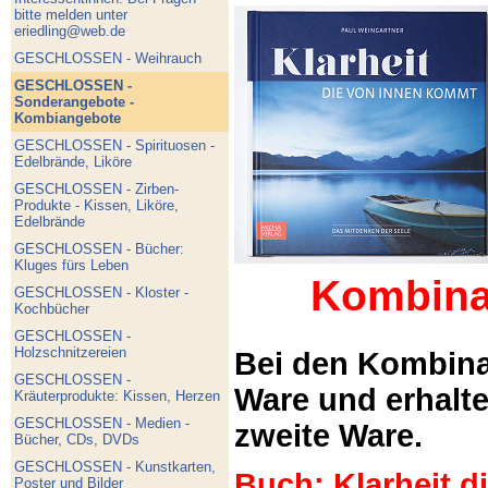
bitte melden unter
eriedling@web.de
GESCHLOSSEN - Weihrauch
GESCHLOSSEN -
Sonderangebote -
Kombiangebote
GESCHLOSSEN - Spirituosen -
Edelbrände, Liköre
GESCHLOSSEN - Zirben-
Produkte - Kissen, Liköre,
Edelbrände
GESCHLOSSEN - Bücher:
Kluges fürs Leben
Kombina
GESCHLOSSEN - Kloster -
Kochbücher
GESCHLOSSEN -
Holzschnitzereien
Bei den Kombina
GESCHLOSSEN -
Ware und erhalt
Kräuterprodukte: Kissen, Herzen
GESCHLOSSEN - Medien -
zweite Ware.
Bücher, CDs, DVDs
GESCHLOSSEN - Kunstkarten,
Buch: Klarheit 
Poster und Bilder