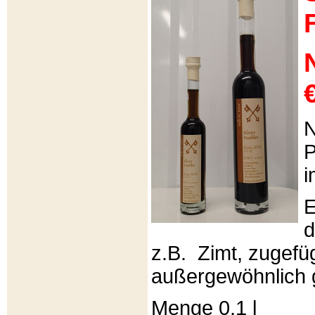
€
N
P
i
E
d
z.B. Zimt, zugefüg
außergewöhnlich 
Menge 0,1 l