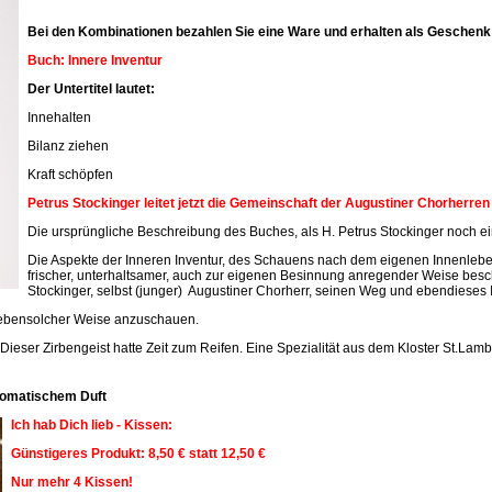
Bei den Kombinationen bezahlen Sie eine Ware und erhalten als Geschenk 
Buch: Innere Inventur
Der Untertitel lautet:
Innehalten
Bilanz ziehen
Kraft schöpfen
Petrus Stockinger leitet jetzt die Gemeinschaft der Augustiner Chorherre
Die ursprüngliche Beschreibung des Buches, als H. Petrus Stockinger noch ein
Die Aspekte der Inneren Inventur, des Schauens nach dem eigenen Innenleben
frischer, unterhaltsamer, auch zur eigenen Besinnung anregender Weise beschr
Stockinger, selbst (junger) Augustiner Chorherr, seinen Weg und ebendieses 
n ebensolcher Weise anzuschauen.
 Dieser Zirbengeist hatte Zeit zum Reifen. Eine Spezialität aus dem Kloster St.Lamb
aromatischem Duft
Ich hab Dich lieb - Kissen:
Günstigeres Produkt: 8,50 € statt 12,50 €
Nur mehr 4 Kissen!