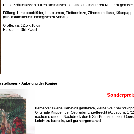
Diese Kräuterkissen duften aromatisch- sie sind aus mehreren Kräutern gemischt
Füllung: Himbeeerblätter, Heublumen, Pfefferminze, Zitronenmelisse, Käsepappel
(aus kontrolliertem biologischen Anbau)
Größe: ca. 12,5 x 18 cm
Hersteller: Stift Zwettl
astelbögen - Anbetung der Könige
Sonderprei
Bemerkenswerte, liebevoll gestaltete, kleine Weihnachtskri
Originale Krippen der Gebrüder Engelbrecht (Augsburg, 171
nachempfunden. Nachdruck durch Stift Kremsmünster, Oberös
Leicht zu basteln, weil gut vorgestanzt!