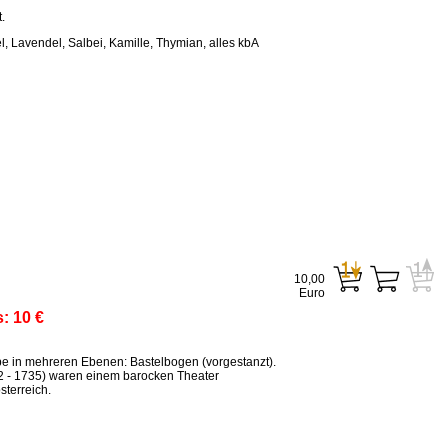
.
, Lavendel, Salbei, Kamille, Thymian, alles kbA
10,00
Euro
s:
10 €
ppe in mehreren Ebenen: Bastelbogen (vorgestanzt).
2 - 1735) waren einem barocken Theater
terreich.