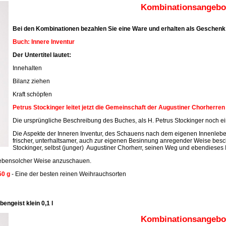
Kombinationsangebot
Bei den Kombinationen bezahlen Sie eine Ware und erhalten als Geschenk 
Buch: Innere Inventur
Der Untertitel lautet:
Innehalten
Bilanz ziehen
Kraft schöpfen
Petrus Stockinger leitet jetzt die Gemeinschaft der Augustiner Chorherre
Die ursprüngliche Beschreibung des Buches, als H. Petrus Stockinger noch ein
Die Aspekte der Inneren Inventur, des Schauens nach dem eigenen Innenleben
frischer, unterhaltsamer, auch zur eigenen Besinnung anregender Weise beschr
Stockinger, selbst (junger) Augustiner Chorherr, seinen Weg und ebendieses 
n ebensolcher Weise anzuschauen.
50 g
- Eine der besten reinen Weihrauchsorten
engeist klein 0,1 l
Kombinationsangebot