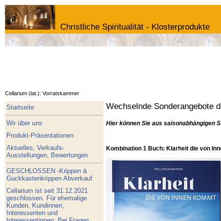
Christliche Spiritualität - Klosterprodukte
Cellarium (lat.): Vorratskammer
Wechselnde Sonderangebote de
Startseite
Wir über uns
Hier können Sie aus saisonabhängigen S
Produkt-Präsentationen
Aktuelles, Verkaufs-
Kombination 1 Buch: Klarheit die von I
Ausstellungen, Bewertungen
GESCHLOSSEN -Krippen &
Guckkastenkrippen Abverkauf
Cellarium ist seit 31.12.2021
geschlossen. Für ehemalige
Kunden, Kundinnen,
Interessenten und
Interessentinnen: Bei Fragen