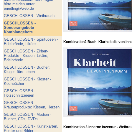
bitte melden unter
eriedling@web.de
GESCHLOSSEN - Weihrauch
GESCHLOSSEN -
Sonderangebote -
Kombiangebote
GESCHLOSSEN - Spirituosen -
Kombination2 Buch: Klarheit die von Inn
Edelbrände, Liköre
GESCHLOSSEN - Zirben-
Produkte - Kissen, Liköre,
Edelbrände
GESCHLOSSEN - Bücher:
Kluges fürs Leben
GESCHLOSSEN - Kloster -
Kochbücher
GESCHLOSSEN -
Holzschnitzereien
GESCHLOSSEN -
Kräuterprodukte: Kissen, Herzen
GESCHLOSSEN - Medien -
Bücher, CDs, DVDs
GESCHLOSSEN - Kunstkarten,
Kombination 3 Innerne Inventur - Weihra
Poster und Bilder