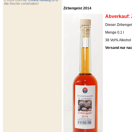
© 2009-2026
Dr. Eveline Riedling EPU
Alle Rechte vorbehalten!
Zirbengeist 2014
Abverkauf: 
Dieser Zirbengeis
Menge 0,1 l
38 Vol% Alkohol
Versand nur na