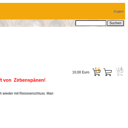
English
10,00 Euro
t von Zirbenspänen!
ch wieder mit Reissverschluss. Man