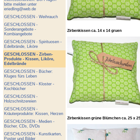
bitte melden unter
eriedling@web.de
GESCHLOSSEN - Weihrauch
GESCHLOSSEN -
Sonderangebote -
Zirbenkissen ca. 14 x 14 gruen
Kombiangebote
GESCHLOSSEN - Spirituosen -
Edelbrände, Liköre
GESCHLOSSEN - Zirben-
Produkte - Kissen, Liköre,
Edelbrände
GESCHLOSSEN - Bücher:
Kluges fürs Leben
GESCHLOSSEN - Kloster -
Kochbücher
GESCHLOSSEN -
Holzschnitzereien
GESCHLOSSEN -
Kräuterprodukte: Kissen, Herzen
Zirbenkissen grüne Blümchen ca. 25 x 25
GESCHLOSSEN - Medien -
Bücher, CDs, DVDs
GESCHLOSSEN - Kunstkarten,
Poster und Bilder