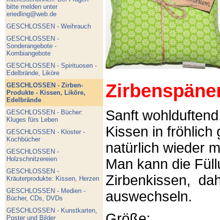
bitte melden unter
eriedling@web.de
GESCHLOSSEN - Weihrauch
GESCHLOSSEN -
Sonderangebote -
Kombiangebote
GESCHLOSSEN - Spirituosen -
Edelbrände, Liköre
Zirbenspäne
GESCHLOSSEN - Zirben-
Produkte - Kissen, Liköre,
Edelbrände
Sanft wohlduftend
GESCHLOSSEN - Bücher:
Kluges fürs Leben
Kissen in fröhlich
GESCHLOSSEN - Kloster -
Kochbücher
natürlich wieder m
GESCHLOSSEN -
Holzschnitzereien
Man kann die Füllu
GESCHLOSSEN -
Zirbenkissen, dah
Kräuterprodukte: Kissen, Herzen
GESCHLOSSEN - Medien -
auswechseln.
Bücher, CDs, DVDs
GESCHLOSSEN - Kunstkarten,
Größe:
Poster und Bilder