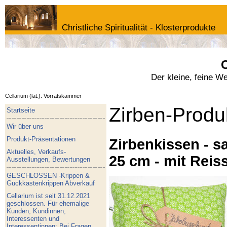
Christliche Spiritualität - Klosterprodukte
C
Der kleine, feine W
Cellarium (lat.): Vorratskammer
Zirben-Produ
Startseite
Wir über uns
Produkt-Präsentationen
Zirbenkissen - sa
Aktuelles, Verkaufs-
25 cm - mit Reis
Ausstellungen, Bewertungen
GESCHLOSSEN -Krippen &
Guckkastenkrippen Abverkauf
Cellarium ist seit 31.12.2021
geschlossen. Für ehemalige
Kunden, Kundinnen,
Interessenten und
Interessentinnen: Bei Fragen