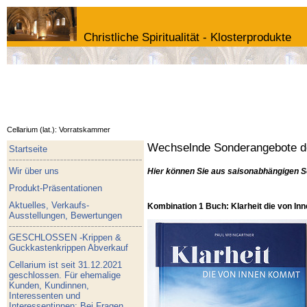
Christliche Spiritualität - Klosterprodukte
Cellarium (lat.): Vorratskammer
Wechselnde Sonderangebote de
Startseite
Wir über uns
Hier können Sie aus saisonabhängigen S
Produkt-Präsentationen
Aktuelles, Verkaufs-
Kombination 1 Buch: Klarheit die von I
Ausstellungen, Bewertungen
GESCHLOSSEN -Krippen &
Guckkastenkrippen Abverkauf
Cellarium ist seit 31.12.2021
geschlossen. Für ehemalige
Kunden, Kundinnen,
Interessenten und
Interessentinnen: Bei Fragen