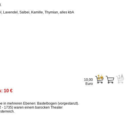
.
, Lavendel, Salbei, Kamille, Thymian, alles kbA
10,00
Euro
s:
10 €
ppe in mehreren Ebenen: Bastelbogen (vorgestanzt).
2 - 1735) waren einem barocken Theater
terreich.