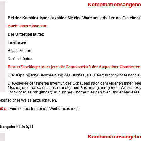
Kombinationsangebot
Bei den Kombinationen bezahlen Sie eine Ware und erhalten als Geschenk 
Buch: Innere Inventur
Der Untertitel lautet:
Innehalten
Bilanz ziehen
Kraft schöpfen
Petrus Stockinger leitet jetzt die Gemeinschaft der Augustiner Chorherre
Die ursprüngliche Beschreibung des Buches, als H. Petrus Stockinger noch ein
Die Aspekte der Inneren Inventur, des Schauens nach dem eigenen Innenleben
frischer, unterhaltsamer, auch zur eigenen Besinnung anregender Weise beschr
Stockinger, selbst (junger) Augustiner Chorherr, seinen Weg und ebendieses 
n ebensolcher Weise anzuschauen.
50 g
- Eine der besten reinen Weihrauchsorten
engeist klein 0,1 l
Kombinationsangebot