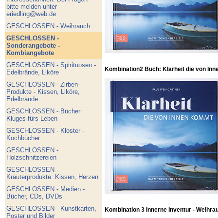
bitte melden unter
eriedling@web.de
GESCHLOSSEN - Weihrauch
GESCHLOSSEN -
Sonderangebote -
Kombiangebote
GESCHLOSSEN - Spirituosen -
Kombination2 Buch: Klarheit die von Inn
Edelbrände, Liköre
GESCHLOSSEN - Zirben-
Produkte - Kissen, Liköre,
Edelbrände
GESCHLOSSEN - Bücher:
Kluges fürs Leben
GESCHLOSSEN - Kloster -
Kochbücher
GESCHLOSSEN -
Holzschnitzereien
GESCHLOSSEN -
Kräuterprodukte: Kissen, Herzen
GESCHLOSSEN - Medien -
Bücher, CDs, DVDs
GESCHLOSSEN - Kunstkarten,
Kombination 3 Innerne Inventur - Weihra
Poster und Bilder