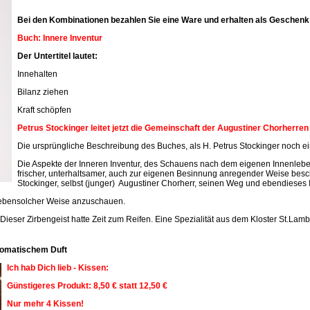
Bei den Kombinationen bezahlen Sie eine Ware und erhalten als Geschenk 
Buch: Innere Inventur
Der Untertitel lautet:
Innehalten
Bilanz ziehen
Kraft schöpfen
Petrus Stockinger leitet jetzt die Gemeinschaft der Augustiner Chorherre
Die ursprüngliche Beschreibung des Buches, als H. Petrus Stockinger noch ein
Die Aspekte der Inneren Inventur, des Schauens nach dem eigenen Innenleben
frischer, unterhaltsamer, auch zur eigenen Besinnung anregender Weise beschr
Stockinger, selbst (junger) Augustiner Chorherr, seinen Weg und ebendieses 
n ebensolcher Weise anzuschauen.
 Dieser Zirbengeist hatte Zeit zum Reifen. Eine Spezialität aus dem Kloster St.Lamb
aromatischem Duft
Ich hab Dich lieb - Kissen:
Günstigeres Produkt: 8,50 € statt 12,50 €
Nur mehr 4 Kissen!