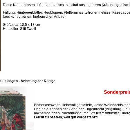
Diese Kräuterkissen duften aromatisch- sie sind aus mehreren Kräutern gemischt
Füllung: Himbeeerblätter, Heublumen, Pfefferminze, Zitronenmelisse, Käsepappel
(aus kontrolliertem biologischen Anbau)
Größe: ca. 12,5 x 18 cm
Hersteller: Stift Zwettl
astelbögen - Anbetung der Könige
Sonderprei
Bemerkenswerte, liebevoll gestaltete, kleine Weihnachtskri
Originale Krippen der Gebrüder Engelbrecht (Augsburg, 171
nachempfunden. Nachdruck durch Stift Kremsmünster, Oberös
Leicht zu basteln, weil gut vorgestanzt!