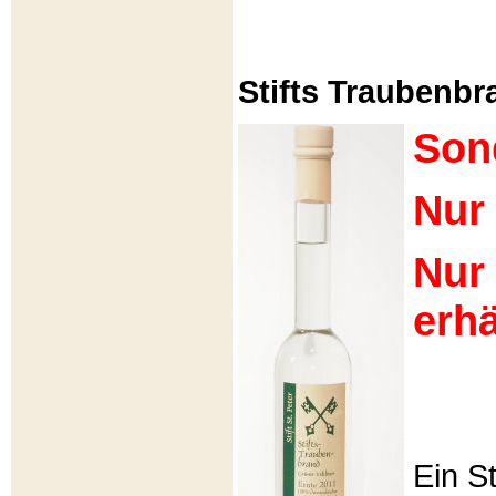
Stifts Traubenbra
Son
Nur 
Nur
erhä
Ein S