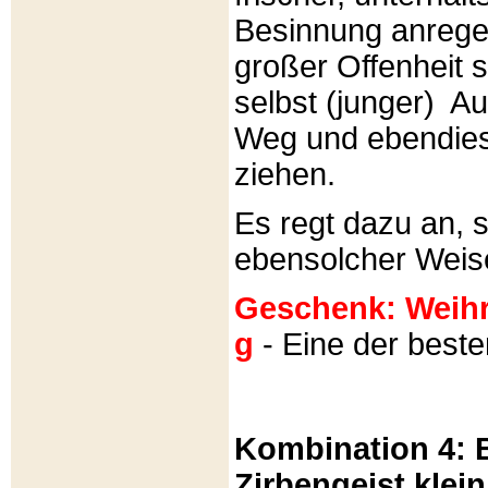
Besinnung anrege
großer Offenheit s
selbst (junger) A
Weg und ebendies
ziehen.
Es regt dazu an, 
ebensolcher Weis
Geschenk: Weihra
g
- Eine der best
Kombination 4: B
Zirbengeist klein 