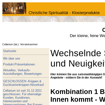
Christliche Spiritualität - Klosterprodukte
C
Der kleine, feine W
Cellarium (lat.): Vorratskammer
Wechselnde 
Startseite
Wir über uns
und Neuigkei
Produkt-Präsentationen
Aktuelles, Verkaufs-
Ausstellungen, Bewertungen
Hier können Sie aus saisonabhängigen S
Angebote - stöbern Sie in der Auswahl!
GESCHLOSSEN -Krippen &
Guckkastenkrippen Abverkauf
Kombination 1 Bu
Cellarium ist seit 31.12.2021
geschlossen. Für ehemalige
Innen kommt - W
Kunden, Kundinnen,
Interessenten und
Interessentinnen: Bei Fragen