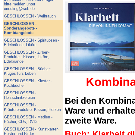
bitte melden unter
eriedling@web.de
GESCHLOSSEN - Weihrauch
GESCHLOSSEN -
Sonderangebote -
Kombiangebote
GESCHLOSSEN - Spirituosen -
Edelbrände, Liköre
GESCHLOSSEN - Zirben-
Produkte - Kissen, Liköre,
Edelbrände
GESCHLOSSEN - Bücher:
Kluges fürs Leben
Kombina
GESCHLOSSEN - Kloster -
Kochbücher
GESCHLOSSEN -
Holzschnitzereien
Bei den Kombina
GESCHLOSSEN -
Ware und erhalt
Kräuterprodukte: Kissen, Herzen
GESCHLOSSEN - Medien -
zweite Ware.
Bücher, CDs, DVDs
GESCHLOSSEN - Kunstkarten,
Buch: Klarheit 
Poster und Bilder