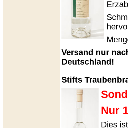
Erzabt
Schme
hervo
Menge
Versand nur nac
Deutschland!
Stifts Traubenbra
Sond
Nur 1
Dies is