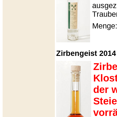
ausgeze
Traube
Menge: 
Zirbengeist 2014 -
Zirb
Klos
der 
Stei
vorrä