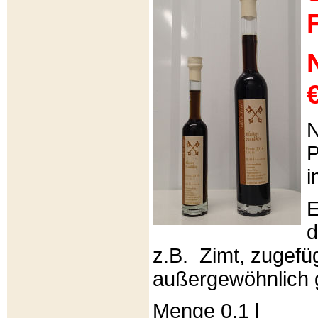
€
N
P
i
E
d
z.B. Zimt, zugefüg
außergewöhnlich 
Menge 0,1 l