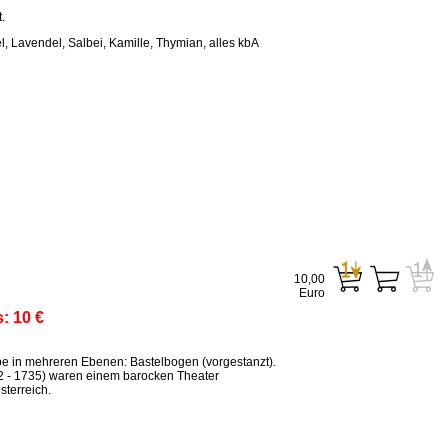
.
, Lavendel, Salbei, Kamille, Thymian, alles kbA
10,00
Euro
s:
10 €
ppe in mehreren Ebenen: Bastelbogen (vorgestanzt).
2 - 1735) waren einem barocken Theater
terreich.