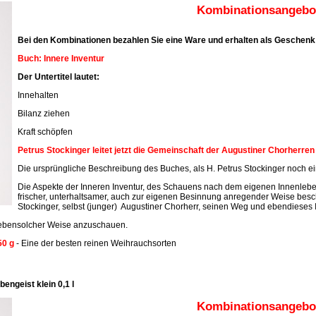
Kombinationsangebot
Bei den Kombinationen bezahlen Sie eine Ware und erhalten als Geschenk 
Buch: Innere Inventur
Der Untertitel lautet:
Innehalten
Bilanz ziehen
Kraft schöpfen
Petrus Stockinger leitet jetzt die Gemeinschaft der Augustiner Chorherre
Die ursprüngliche Beschreibung des Buches, als H. Petrus Stockinger noch ein
Die Aspekte der Inneren Inventur, des Schauens nach dem eigenen Innenleben
frischer, unterhaltsamer, auch zur eigenen Besinnung anregender Weise beschr
Stockinger, selbst (junger) Augustiner Chorherr, seinen Weg und ebendieses 
n ebensolcher Weise anzuschauen.
50 g
- Eine der besten reinen Weihrauchsorten
engeist klein 0,1 l
Kombinationsangebot