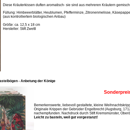
Diese Kräuterkissen duften aromatisch- sie sind aus mehreren Kräutern gemischt
Füllung: Himbeeerblätter, Heublumen, Pfefferminze, Zitronenmelisse, Käsepappel
(aus kontrolliertem biologischen Anbau)
Größe: ca. 12,5 x 18 cm
Hersteller: Stift Zwettl
astelbögen - Anbetung der Könige
Sonderprei
Bemerkenswerte, liebevoll gestaltete, kleine Weihnachtskri
Originale Krippen der Gebrüder Engelbrecht (Augsburg, 171
nachempfunden. Nachdruck durch Stift Kremsmünster, Oberös
Leicht zu basteln, weil gut vorgestanzt!