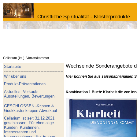
Christliche Spiritualität - Klosterprodukte
Cellarium (lat.): Vorratskammer
Wechselnde Sonderangebote de
Startseite
Wir über uns
Hier können Sie aus saisonabhängigen S
Produkt-Präsentationen
Aktuelles, Verkaufs-
Kombination 1 Buch: Klarheit die von I
Ausstellungen, Bewertungen
GESCHLOSSEN -Krippen &
Guckkastenkrippen Abverkauf
Cellarium ist seit 31.12.2021
geschlossen. Für ehemalige
Kunden, Kundinnen,
Interessenten und
Interessentinnen: Bei Fragen