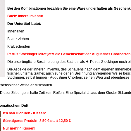
Bei den Kombinationen bezahlen Sie eine Ware und erhalten als Geschenk 
Buch: Innere Inventur
Der Untertitel lautet:
Innehalten
Bilanz ziehen
Kraft schöpfen
Petrus Stockinger leitet jetzt die Gemeinschaft der Augustiner Chorherre
Die ursprüngliche Beschreibung des Buches, als H. Petrus Stockinger noch ein
Die Aspekte der Inneren Inventur, des Schauens nach dem eigenen Innenleben
frischer, unterhaltsamer, auch zur eigenen Besinnung anregender Weise beschr
Stockinger, selbst (junger) Augustiner Chorherr, seinen Weg und ebendieses 
n ebensolcher Weise anzuschauen.
 Dieser Zirbengeist hatte Zeit zum Reifen. Eine Spezialität aus dem Kloster St.Lamb
aromatischem Duft
Ich hab Dich lieb - Kissen:
Günstigeres Produkt: 8,50 € statt 12,50 €
Nur mehr 4 Kissen!