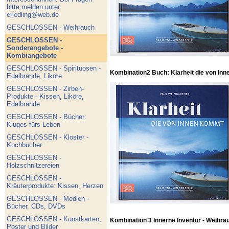
bitte melden unter
eriedling@web.de
GESCHLOSSEN - Weihrauch
GESCHLOSSEN -
Sonderangebote -
Kombiangebote
GESCHLOSSEN - Spirituosen -
Kombination2 Buch: Klarheit die von Inn
Edelbrände, Liköre
GESCHLOSSEN - Zirben-
Produkte - Kissen, Liköre,
Edelbrände
GESCHLOSSEN - Bücher:
Kluges fürs Leben
GESCHLOSSEN - Kloster -
Kochbücher
GESCHLOSSEN -
Holzschnitzereien
GESCHLOSSEN -
Kräuterprodukte: Kissen, Herzen
GESCHLOSSEN - Medien -
Bücher, CDs, DVDs
GESCHLOSSEN - Kunstkarten,
Kombination 3 Innerne Inventur - Weihra
Poster und Bilder