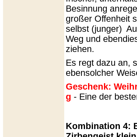
Besinnung anrege
großer Offenheit s
selbst (junger) A
Weg und ebendies
ziehen.
Es regt dazu an, 
ebensolcher Weis
Geschenk: Weihra
g
- Eine der best
Kombination 4: B
Zirbengeist klein 