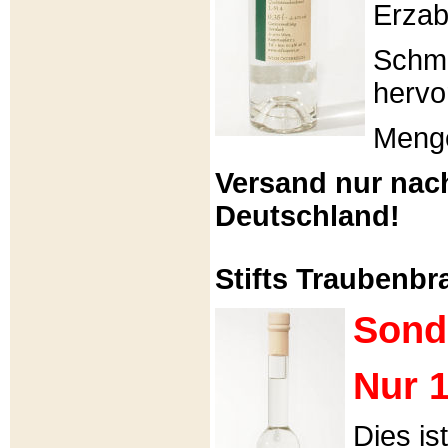
Erzabt
Schme
hervo
Menge
Versand nur nac
Deutschland!
Stifts Traubenbra
Sond
Nur 1
Dies is