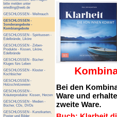
bitte melden unter
eriedling@web.de
GESCHLOSSEN - Weihrauch
GESCHLOSSEN -
Sonderangebote -
Kombiangebote
GESCHLOSSEN - Spirituosen -
Edelbrände, Liköre
GESCHLOSSEN - Zirben-
Produkte - Kissen, Liköre,
Edelbrände
GESCHLOSSEN - Bücher:
Kluges fürs Leben
Kombina
GESCHLOSSEN - Kloster -
Kochbücher
GESCHLOSSEN -
Holzschnitzereien
Bei den Kombina
GESCHLOSSEN -
Ware und erhalt
Kräuterprodukte: Kissen, Herzen
GESCHLOSSEN - Medien -
zweite Ware.
Bücher, CDs, DVDs
GESCHLOSSEN - Kunstkarten,
Buch: Klarheit 
Poster und Bilder