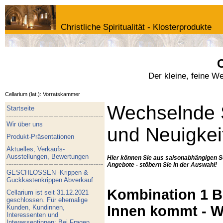
Christliche Spiritualität - Klosterprodukte
C
Der kleine, feine W
Cellarium (lat.): Vorratskammer
Wechselnde 
Startseite
Wir über uns
und Neuigkei
Produkt-Präsentationen
Aktuelles, Verkaufs-
Ausstellungen, Bewertungen
Hier können Sie aus saisonabhängigen S
Angebote - stöbern Sie in der Auswahl!
GESCHLOSSEN -Krippen &
Guckkastenkrippen Abverkauf
Kombination 1 Bu
Cellarium ist seit 31.12.2021
geschlossen. Für ehemalige
Innen kommt - W
Kunden, Kundinnen,
Interessenten und
Interessentinnen: Bei Fragen