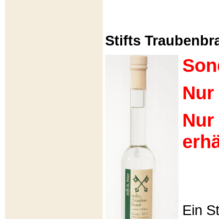
Stifts Traubenbra
Son
Nur 
Nur
erhä
Ein S