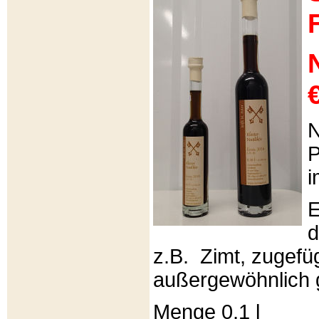
€
N
P
i
E
d
z.B. Zimt, zugefüg
außergewöhnlich 
Menge 0,1 l