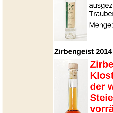
ausgeze
Traube
Menge: 
Zirbengeist 2014 -
Zirb
Klos
der 
Stei
vorrä