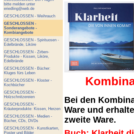
bitte melden unter
eriedling@web.de
GESCHLOSSEN - Weihrauch
GESCHLOSSEN -
Sonderangebote -
Kombiangebote
GESCHLOSSEN - Spirituosen -
Edelbrände, Liköre
GESCHLOSSEN - Zirben-
Produkte - Kissen, Liköre,
Edelbrände
GESCHLOSSEN - Bücher:
Kluges fürs Leben
Kombina
GESCHLOSSEN - Kloster -
Kochbücher
GESCHLOSSEN -
Holzschnitzereien
Bei den Kombina
GESCHLOSSEN -
Ware und erhalt
Kräuterprodukte: Kissen, Herzen
GESCHLOSSEN - Medien -
zweite Ware.
Bücher, CDs, DVDs
GESCHLOSSEN - Kunstkarten,
Buch: Klarheit 
Poster und Bilder