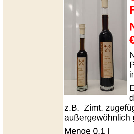
€
N
P
i
E
d
z.B. Zimt, zugefüg
außergewöhnlich 
Menge 0,1 l