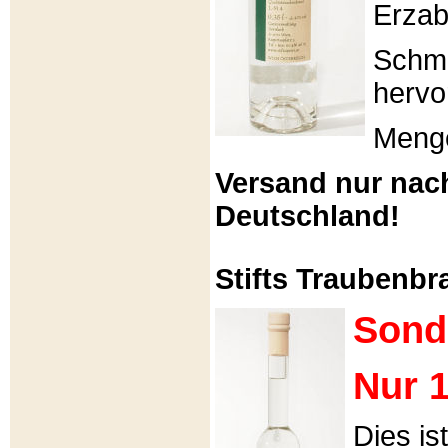
Erzabt
Schme
hervo
Menge
Versand nur nac
Deutschland!
Stifts Traubenbra
Sond
Nur 1
Dies is