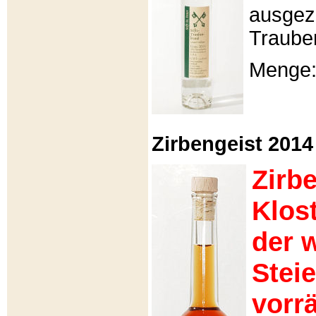
ausgeze
Traube
Menge: 
Zirbengeist 2014 -
Zirb
Klos
der 
Stei
vorrä