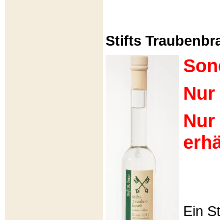
Stifts Traubenbra
Son
Nur 
Nur
erhä
Ein S