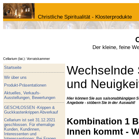
Christliche Spiritualität - Klosterprodukte
C
Der kleine, feine W
Cellarium (lat.): Vorratskammer
Wechselnde 
Startseite
Wir über uns
und Neuigkei
Produkt-Präsentationen
Aktuelles, Verkaufs-
Ausstellungen, Bewertungen
Hier können Sie aus saisonabhängigen S
Angebote - stöbern Sie in der Auswahl!
GESCHLOSSEN -Krippen &
Guckkastenkrippen Abverkauf
Kombination 1 Bu
Cellarium ist seit 31.12.2021
geschlossen. Für ehemalige
Innen kommt - W
Kunden, Kundinnen,
Interessenten und
Interessentinnen: Bei Fragen