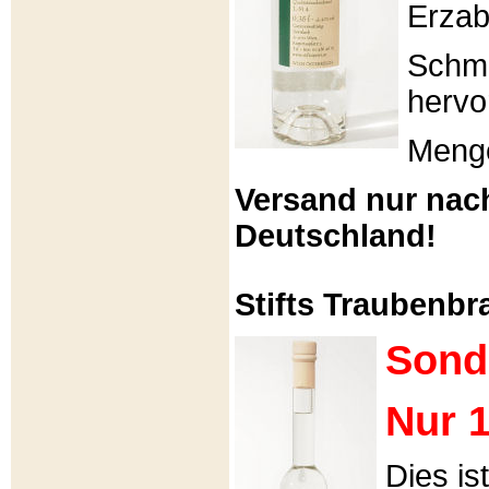
Erzabt
Schme
hervo
Menge
Versand nur nac
Deutschland!
Stifts Traubenbra
Sond
Nur 1
Dies is