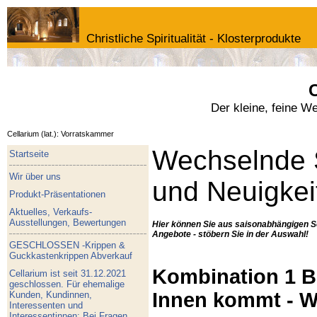
Christliche Spiritualität - Klosterprodukte
C
Der kleine, feine W
Cellarium (lat.): Vorratskammer
Wechselnde 
Startseite
Wir über uns
und Neuigkei
Produkt-Präsentationen
Aktuelles, Verkaufs-
Ausstellungen, Bewertungen
Hier können Sie aus saisonabhängigen S
Angebote - stöbern Sie in der Auswahl!
GESCHLOSSEN -Krippen &
Guckkastenkrippen Abverkauf
Kombination 1 Bu
Cellarium ist seit 31.12.2021
geschlossen. Für ehemalige
Innen kommt - W
Kunden, Kundinnen,
Interessenten und
Interessentinnen: Bei Fragen