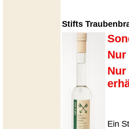
Stifts Traubenbra
Son
Nur 
Nur
erhä
Ein S