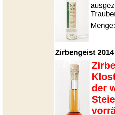
ausgeze
Traube
Menge: 
Zirbengeist 2014 -
Zirb
Klos
der 
Stei
vorrä