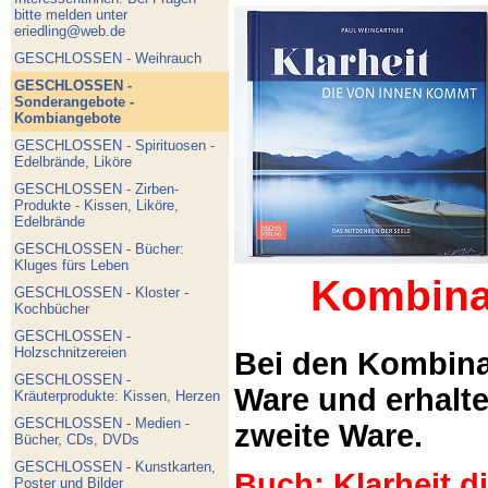
bitte melden unter
eriedling@web.de
GESCHLOSSEN - Weihrauch
GESCHLOSSEN -
Sonderangebote -
Kombiangebote
GESCHLOSSEN - Spirituosen -
Edelbrände, Liköre
GESCHLOSSEN - Zirben-
Produkte - Kissen, Liköre,
Edelbrände
GESCHLOSSEN - Bücher:
Kluges fürs Leben
Kombina
GESCHLOSSEN - Kloster -
Kochbücher
GESCHLOSSEN -
Holzschnitzereien
Bei den Kombina
GESCHLOSSEN -
Ware und erhalt
Kräuterprodukte: Kissen, Herzen
GESCHLOSSEN - Medien -
zweite Ware.
Bücher, CDs, DVDs
GESCHLOSSEN - Kunstkarten,
Buch: Klarheit 
Poster und Bilder