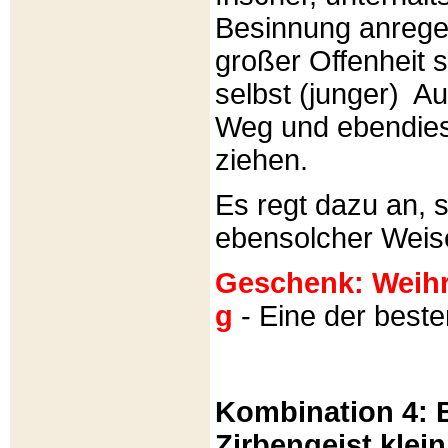
Besinnung anrege
großer Offenheit s
selbst (junger) A
Weg und ebendies
ziehen.
Es regt dazu an, 
ebensolcher Weis
Geschenk: Weihra
g
- Eine der best
Kombination 4: B
Zirbengeist klein 