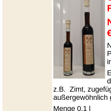
€
N
P
i
E
d
z.B. Zimt, zugefüg
außergewöhnlich 
Menge 0,1 l