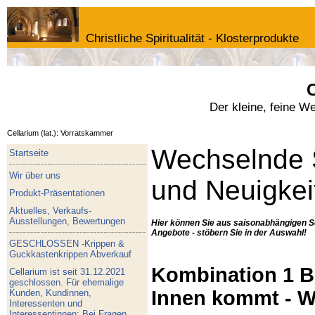
Christliche Spiritualität - Klosterprodukte
C
Der kleine, feine W
Cellarium (lat.): Vorratskammer
Wechselnde 
Startseite
Wir über uns
und Neuigkei
Produkt-Präsentationen
Aktuelles, Verkaufs-
Ausstellungen, Bewertungen
Hier können Sie aus saisonabhängigen S
Angebote - stöbern Sie in der Auswahl!
GESCHLOSSEN -Krippen &
Guckkastenkrippen Abverkauf
Kombination 1 Bu
Cellarium ist seit 31.12.2021
geschlossen. Für ehemalige
Innen kommt - W
Kunden, Kundinnen,
Interessenten und
Interessentinnen: Bei Fragen