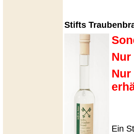
Stifts Traubenbra
Son
Nur 
Nur
erhä
Ein S