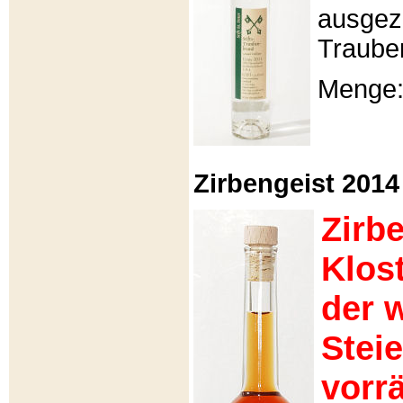
ausgeze
Traube
Menge: 
Zirbengeist 2014 -
Zirb
Klos
der 
Stei
vorrä