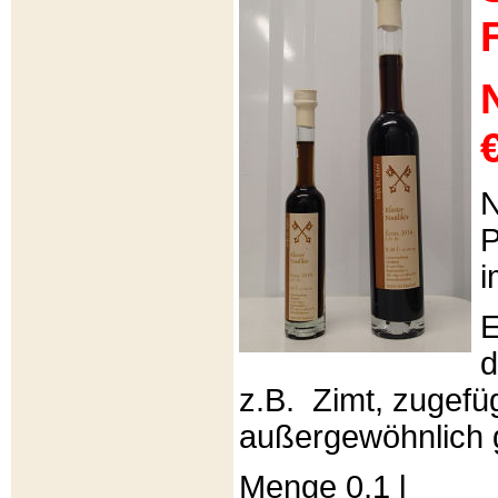
€
N
P
i
E
d
z.B. Zimt, zugefüg
außergewöhnlich 
Menge 0,1 l