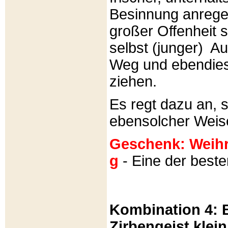
Besinnung anrege
großer Offenheit s
selbst (junger) A
Weg und ebendies
ziehen.
Es regt dazu an, 
ebensolcher Weis
Geschenk: Weihra
g
- Eine der best
Kombination 4: B
Zirbengeist klein 