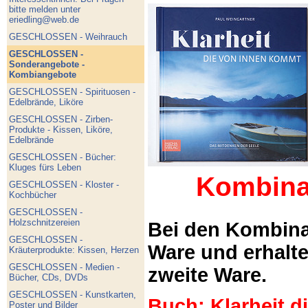
bitte melden unter
eriedling@web.de
GESCHLOSSEN - Weihrauch
GESCHLOSSEN -
Sonderangebote -
Kombiangebote
GESCHLOSSEN - Spirituosen -
Edelbrände, Liköre
GESCHLOSSEN - Zirben-
Produkte - Kissen, Liköre,
Edelbrände
GESCHLOSSEN - Bücher:
Kluges fürs Leben
Kombina
GESCHLOSSEN - Kloster -
Kochbücher
GESCHLOSSEN -
Holzschnitzereien
Bei den Kombina
GESCHLOSSEN -
Ware und erhalt
Kräuterprodukte: Kissen, Herzen
GESCHLOSSEN - Medien -
zweite Ware.
Bücher, CDs, DVDs
GESCHLOSSEN - Kunstkarten,
Buch: Klarheit 
Poster und Bilder