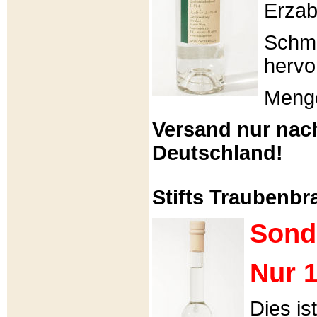
Erzabt
Schme
hervo
Menge
Versand nur nac
Deutschland!
Stifts Traubenbra
Sond
Nur 1
Dies is