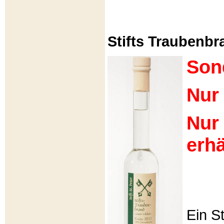
Stifts Traubenbra
Son
Nur 
Nur
erhä
Ein S