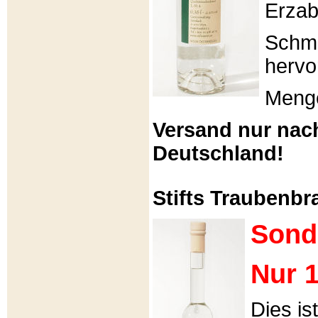
Erzabt
Schme
hervo
Menge
Versand nur nac
Deutschland!
Stifts Traubenbra
Sond
Nur 1
Dies is