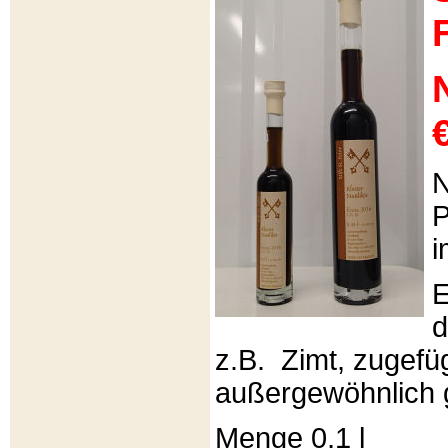
€
N
P
i
E
d
z.B. Zimt, zugefüg
außergewöhnlich 
Menge 0,1 l