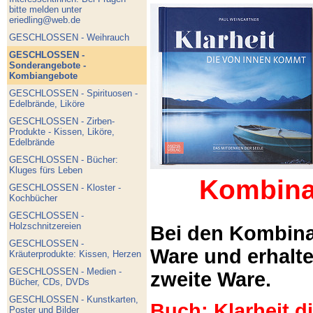
bitte melden unter
eriedling@web.de
GESCHLOSSEN - Weihrauch
GESCHLOSSEN -
Sonderangebote -
Kombiangebote
GESCHLOSSEN - Spirituosen -
Edelbrände, Liköre
GESCHLOSSEN - Zirben-
Produkte - Kissen, Liköre,
Edelbrände
GESCHLOSSEN - Bücher:
Kluges fürs Leben
Kombina
GESCHLOSSEN - Kloster -
Kochbücher
GESCHLOSSEN -
Holzschnitzereien
Bei den Kombina
GESCHLOSSEN -
Ware und erhalt
Kräuterprodukte: Kissen, Herzen
GESCHLOSSEN - Medien -
zweite Ware.
Bücher, CDs, DVDs
GESCHLOSSEN - Kunstkarten,
Buch: Klarheit 
Poster und Bilder