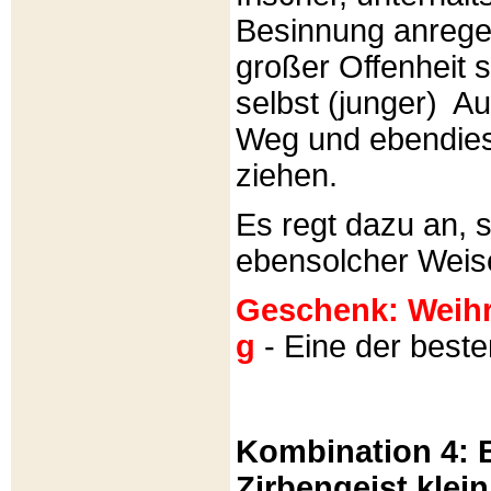
Besinnung anrege
großer Offenheit s
selbst (junger) A
Weg und ebendies
ziehen.
Es regt dazu an, 
ebensolcher Weis
Geschenk: Weihra
g
- Eine der best
Kombination 4: B
Zirbengeist klein 