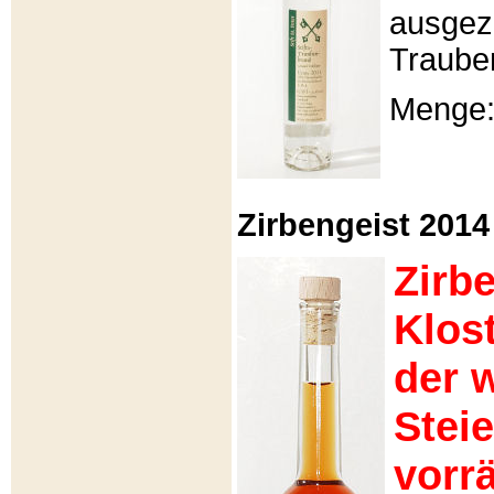
ausgeze
Traube
Menge: 
Zirbengeist 2014 -
Zirb
Klos
der 
Stei
vorrä