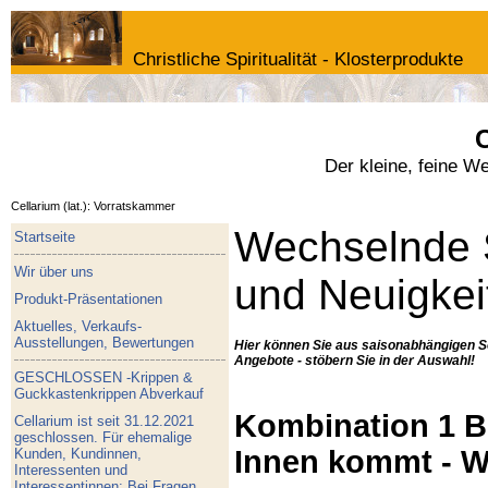
Christliche Spiritualität - Klosterprodukte
C
Der kleine, feine W
Cellarium (lat.): Vorratskammer
Wechselnde 
Startseite
Wir über uns
und Neuigkei
Produkt-Präsentationen
Aktuelles, Verkaufs-
Ausstellungen, Bewertungen
Hier können Sie aus saisonabhängigen S
Angebote - stöbern Sie in der Auswahl!
GESCHLOSSEN -Krippen &
Guckkastenkrippen Abverkauf
Kombination 1 Bu
Cellarium ist seit 31.12.2021
geschlossen. Für ehemalige
Innen kommt - W
Kunden, Kundinnen,
Interessenten und
Interessentinnen: Bei Fragen