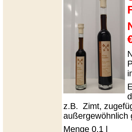
€
N
P
i
E
d
z.B. Zimt, zugefüg
außergewöhnlich 
Menge 0,1 l