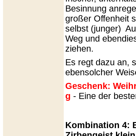
Besinnung anrege
großer Offenheit s
selbst (junger) A
Weg und ebendies
ziehen.
Es regt dazu an, 
ebensolcher Weis
Geschenk: Weihra
g
- Eine der best
Kombination 4: B
Zirbengeist klein 