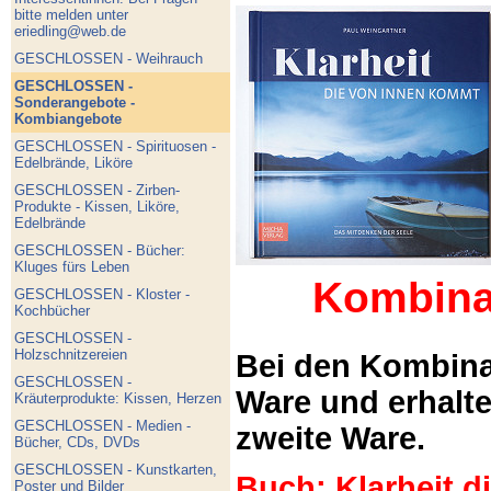
bitte melden unter
eriedling@web.de
GESCHLOSSEN - Weihrauch
GESCHLOSSEN -
Sonderangebote -
Kombiangebote
GESCHLOSSEN - Spirituosen -
Edelbrände, Liköre
GESCHLOSSEN - Zirben-
Produkte - Kissen, Liköre,
Edelbrände
GESCHLOSSEN - Bücher:
Kluges fürs Leben
Kombina
GESCHLOSSEN - Kloster -
Kochbücher
GESCHLOSSEN -
Holzschnitzereien
Bei den Kombina
GESCHLOSSEN -
Ware und erhalt
Kräuterprodukte: Kissen, Herzen
GESCHLOSSEN - Medien -
zweite Ware.
Bücher, CDs, DVDs
GESCHLOSSEN - Kunstkarten,
Buch: Klarheit 
Poster und Bilder