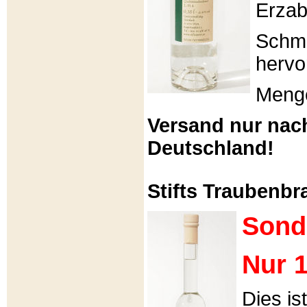
Erzabt
Schme
hervo
Menge
Versand nur nac
Deutschland!
Stifts Traubenbra
Sond
Nur 1
Dies is