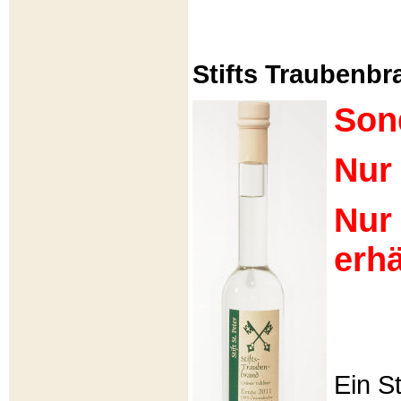
Stifts Traubenbra
Son
Nur 
Nur
erhä
Ein S