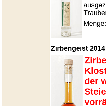
ausgeze
Traube
Menge: 
Zirbengeist 2014 -
Zirb
Klos
der 
Stei
vorrä