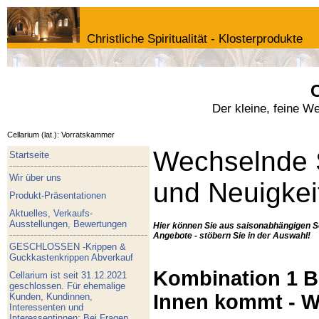
Christliche Spiritualität - Klosterprodukte
C
Der kleine, feine W
Cellarium (lat.): Vorratskammer
Wechselnde 
Startseite
Wir über uns
und Neuigkei
Produkt-Präsentationen
Aktuelles, Verkaufs-
Ausstellungen, Bewertungen
Hier können Sie aus saisonabhängigen S
Angebote - stöbern Sie in der Auswahl!
GESCHLOSSEN -Krippen &
Guckkastenkrippen Abverkauf
Kombination 1 Bu
Cellarium ist seit 31.12.2021
geschlossen. Für ehemalige
Innen kommt - W
Kunden, Kundinnen,
Interessenten und
Interessentinnen: Bei Fragen