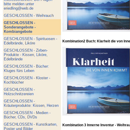
bitte melden unter
eriedling@web.de
GESCHLOSSEN - Weihrauch
GESCHLOSSEN -
Sonderangebote -
Kombiangebote
GESCHLOSSEN - Spirituosen -
Kombination2 Buch: Klarheit die von Inn
Edelbrände, Liköre
GESCHLOSSEN - Zirben-
Produkte - Kissen, Liköre,
Edelbrände
GESCHLOSSEN - Bücher:
Kluges fürs Leben
GESCHLOSSEN - Kloster -
Kochbücher
GESCHLOSSEN -
Holzschnitzereien
GESCHLOSSEN -
Kräuterprodukte: Kissen, Herzen
GESCHLOSSEN - Medien -
Bücher, CDs, DVDs
GESCHLOSSEN - Kunstkarten,
Kombination 3 Innerne Inventur - Weihra
Poster und Bilder