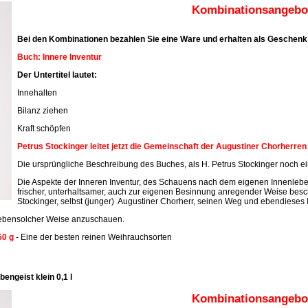
Kombinationsangebot
Bei den Kombinationen bezahlen Sie eine Ware und erhalten als Geschenk 
Buch: Innere Inventur
Der Untertitel lautet:
Innehalten
Bilanz ziehen
Kraft schöpfen
Petrus Stockinger leitet jetzt die Gemeinschaft der Augustiner Chorherre
Die ursprüngliche Beschreibung des Buches, als H. Petrus Stockinger noch ein
Die Aspekte der Inneren Inventur, des Schauens nach dem eigenen Innenleben
frischer, unterhaltsamer, auch zur eigenen Besinnung anregender Weise beschr
Stockinger, selbst (junger) Augustiner Chorherr, seinen Weg und ebendieses 
n ebensolcher Weise anzuschauen.
50 g
- Eine der besten reinen Weihrauchsorten
engeist klein 0,1 l
Kombinationsangebot