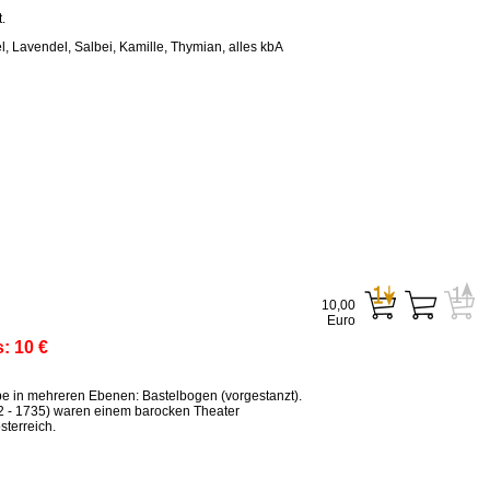
.
, Lavendel, Salbei, Kamille, Thymian, alles kbA
10,00
Euro
s:
10 €
ppe in mehreren Ebenen: Bastelbogen (vorgestanzt).
2 - 1735) waren einem barocken Theater
terreich.