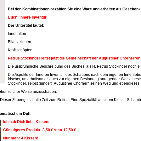
Bei den Kombinationen bezahlen Sie eine Ware und erhalten als Geschenk 
Buch: Innere Inventur
Der Untertitel lautet:
Innehalten
Bilanz ziehen
Kraft schöpfen
Petrus Stockinger leitet jetzt die Gemeinschaft der Augustiner Chorherre
Die ursprüngliche Beschreibung des Buches, als H. Petrus Stockinger noch ein
Die Aspekte der Inneren Inventur, des Schauens nach dem eigenen Innenleben
frischer, unterhaltsamer, auch zur eigenen Besinnung anregender Weise beschr
Stockinger, selbst (junger) Augustiner Chorherr, seinen Weg und ebendieses 
n ebensolcher Weise anzuschauen.
 Dieser Zirbengeist hatte Zeit zum Reifen. Eine Spezialität aus dem Kloster St.Lamb
aromatischem Duft
Ich hab Dich lieb - Kissen:
Günstigeres Produkt: 8,50 € statt 12,50 €
Nur mehr 4 Kissen!