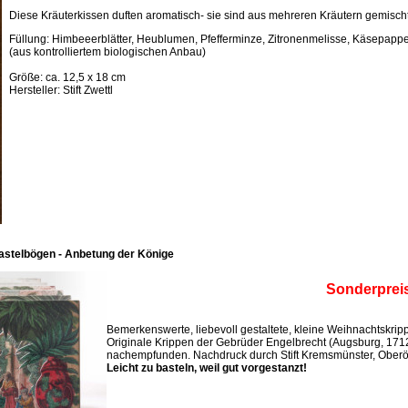
Diese Kräuterkissen duften aromatisch- sie sind aus mehreren Kräutern gemischt
Füllung: Himbeeerblätter, Heublumen, Pfefferminze, Zitronenmelisse, Käsepappel
(aus kontrolliertem biologischen Anbau)
Größe: ca. 12,5 x 18 cm
Hersteller: Stift Zwettl
astelbögen - Anbetung der Könige
Sonderprei
Bemerkenswerte, liebevoll gestaltete, kleine Weihnachtskri
Originale Krippen der Gebrüder Engelbrecht (Augsburg, 171
nachempfunden. Nachdruck durch Stift Kremsmünster, Oberös
Leicht zu basteln, weil gut vorgestanzt!