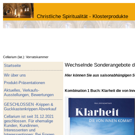
Christliche Spiritualität - Klosterprodukte
Cellarium (lat.): Vorratskammer
Wechselnde Sonderangebote de
Startseite
Wir über uns
Hier können Sie aus saisonabhängigen S
Produkt-Präsentationen
Aktuelles, Verkaufs-
Kombination 1 Buch: Klarheit die von I
Ausstellungen, Bewertungen
GESCHLOSSEN -Krippen &
Guckkastenkrippen Abverkauf
Cellarium ist seit 31.12.2021
geschlossen. Für ehemalige
Kunden, Kundinnen,
Interessenten und
Interessentinnen: Bei Fragen