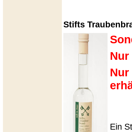
Stifts Traubenbra
Son
Nur 
Nur
erhä
Ein S