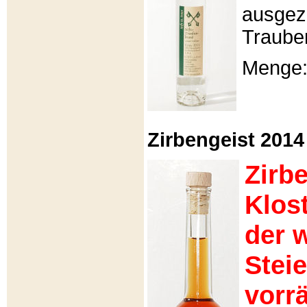
ausgeze
Traube
Menge: 
Zirbengeist 2014 -
Zirb
Klos
der 
Stei
vorrä