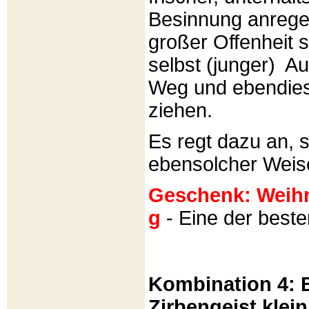
Besinnung anrege
großer Offenheit s
selbst (junger) A
Weg und ebendies
ziehen.
Es regt dazu an, 
ebensolcher Weis
Geschenk: Weihra
g
- Eine der best
Kombination 4: B
Zirbengeist klein 