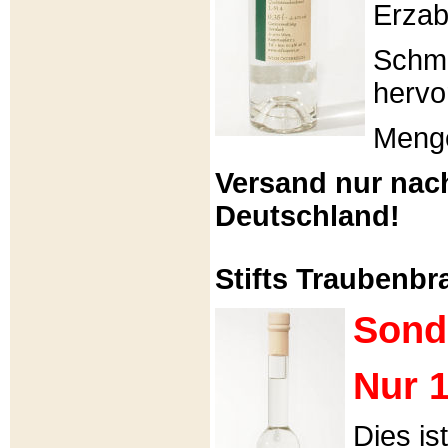
Erzabt
Schme
hervo
Menge
Versand nur nac
Deutschland!
Stifts Traubenbra
Sond
Nur 1
Dies is