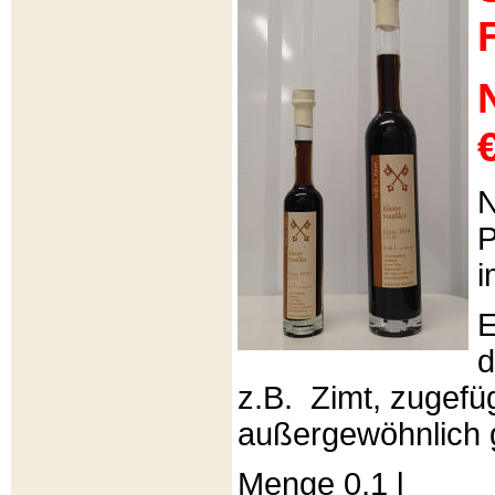
€
N
P
i
E
d
z.B. Zimt, zugefüg
außergewöhnlich 
Menge 0,1 l