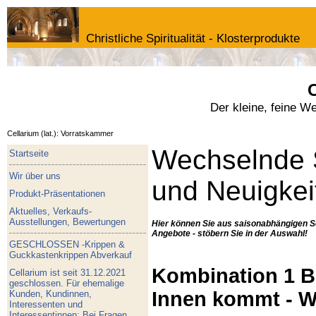
Christliche Spiritualität - Klosterprodukte
C
Der kleine, feine W
Cellarium (lat.): Vorratskammer
Wechselnde 
Startseite
Wir über uns
und Neuigkei
Produkt-Präsentationen
Aktuelles, Verkaufs-
Ausstellungen, Bewertungen
Hier können Sie aus saisonabhängigen S
Angebote - stöbern Sie in der Auswahl!
GESCHLOSSEN -Krippen &
Guckkastenkrippen Abverkauf
Kombination 1 Bu
Cellarium ist seit 31.12.2021
geschlossen. Für ehemalige
Innen kommt - W
Kunden, Kundinnen,
Interessenten und
Interessentinnen: Bei Fragen