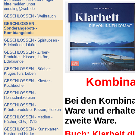
bitte melden unter
eriedling@web.de
GESCHLOSSEN - Weihrauch
GESCHLOSSEN -
Sonderangebote -
Kombiangebote
GESCHLOSSEN - Spirituosen -
Edelbrände, Liköre
GESCHLOSSEN - Zirben-
Produkte - Kissen, Liköre,
Edelbrände
GESCHLOSSEN - Bücher:
Kluges fürs Leben
Kombina
GESCHLOSSEN - Kloster -
Kochbücher
GESCHLOSSEN -
Holzschnitzereien
Bei den Kombina
GESCHLOSSEN -
Ware und erhalt
Kräuterprodukte: Kissen, Herzen
GESCHLOSSEN - Medien -
zweite Ware.
Bücher, CDs, DVDs
GESCHLOSSEN - Kunstkarten,
Buch: Klarheit 
Poster und Bilder