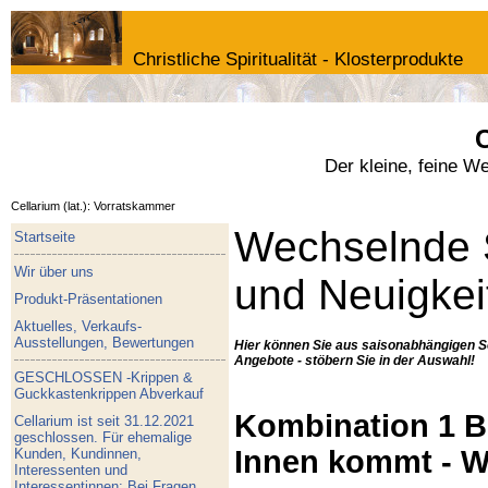
Christliche Spiritualität - Klosterprodukte
C
Der kleine, feine W
Cellarium (lat.): Vorratskammer
Wechselnde 
Startseite
Wir über uns
und Neuigkei
Produkt-Präsentationen
Aktuelles, Verkaufs-
Ausstellungen, Bewertungen
Hier können Sie aus saisonabhängigen S
Angebote - stöbern Sie in der Auswahl!
GESCHLOSSEN -Krippen &
Guckkastenkrippen Abverkauf
Kombination 1 Bu
Cellarium ist seit 31.12.2021
geschlossen. Für ehemalige
Innen kommt - W
Kunden, Kundinnen,
Interessenten und
Interessentinnen: Bei Fragen