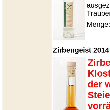
ausgeze
Traube
Menge: 
Zirbengeist 2014 -
Zirb
Klos
der 
Stei
vorrä