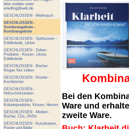
bitte melden unter
eriedling@web.de
GESCHLOSSEN - Weihrauch
GESCHLOSSEN -
Sonderangebote -
Kombiangebote
GESCHLOSSEN - Spirituosen -
Edelbrände, Liköre
GESCHLOSSEN - Zirben-
Produkte - Kissen, Liköre,
Edelbrände
GESCHLOSSEN - Bücher:
Kluges fürs Leben
Kombina
GESCHLOSSEN - Kloster -
Kochbücher
GESCHLOSSEN -
Holzschnitzereien
Bei den Kombina
GESCHLOSSEN -
Ware und erhalt
Kräuterprodukte: Kissen, Herzen
GESCHLOSSEN - Medien -
zweite Ware.
Bücher, CDs, DVDs
GESCHLOSSEN - Kunstkarten,
Buch: Klarheit 
Poster und Bilder