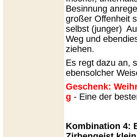
Besinnung anrege
großer Offenheit s
selbst (junger) A
Weg und ebendies
ziehen.
Es regt dazu an, 
ebensolcher Weis
Geschenk: Weihra
g
- Eine der best
Kombination 4: B
Zirbengeist klein 