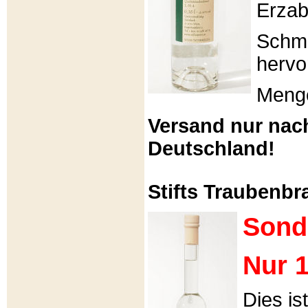
Erzabt
Schme
hervo
Menge
Versand nur nac
Deutschland!
Stifts Traubenbra
Sond
Nur 1
Dies is