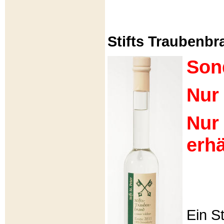
Stifts Traubenbra
Son
Nur 
Nur
erhä
Ein S