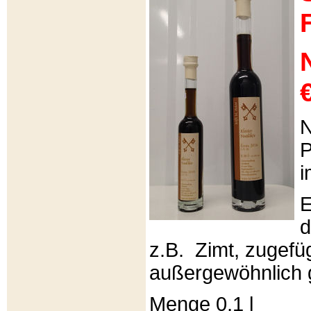
€
N
P
i
E
d
z.B. Zimt, zugefüg
außergewöhnlich 
Menge 0,1 l