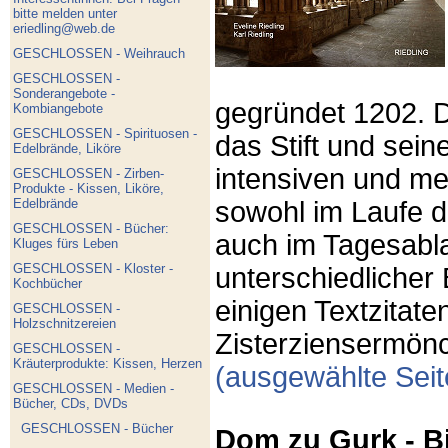
bitte melden unter
eriedling@web.de
GESCHLOSSEN - Weihrauch
GESCHLOSSEN -
Sonderangebote -
gegründet 1202. D
Kombiangebote
GESCHLOSSEN - Spirituosen -
das Stift und sein
Edelbrände, Liköre
intensiven und med
GESCHLOSSEN - Zirben-
Produkte - Kissen, Liköre,
Edelbrände
sowohl im Laufe d
GESCHLOSSEN - Bücher:
auch im Tagesabla
Kluges fürs Leben
GESCHLOSSEN - Kloster -
unterschiedlicher
Kochbücher
einigen Textzitate
GESCHLOSSEN -
Holzschnitzereien
Zisterziensermönc
GESCHLOSSEN -
Kräuterprodukte: Kissen, Herzen
(ausgewählte Sei
GESCHLOSSEN - Medien -
Bücher, CDs, DVDs
GESCHLOSSEN - Bücher
Dom zu Gurk - B