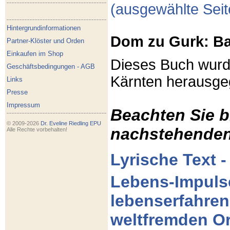
(ausgewählte Sei
Hintergrundinformationen
Dom zu Gurk: Ba
Partner-Klöster und Orden
Einkaufen im Shop
Dieses Buch wurd
Geschäftsbedingungen - AGB
Kärnten herausge
Links
Presse
Impressum
Beachten Sie b
© 2009-2026
Dr. Eveline Riedling EPU
nachstehenden
Alle Rechte vorbehalten!
Lyrische Text - 
Lebens-Impulse
lebenserfahren
weltfremden O