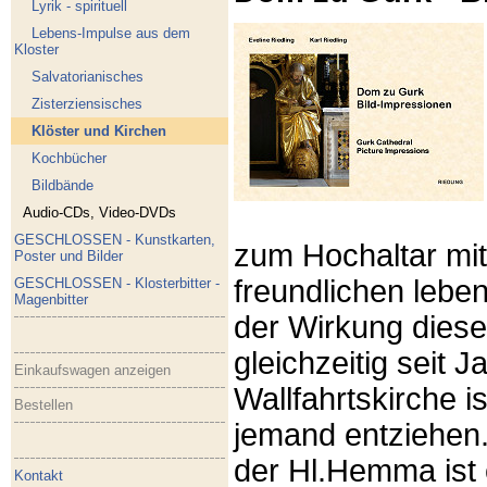
Lyrik - spirituell
Lebens-Impulse aus dem
Kloster
Salvatorianisches
Zisterziensisches
Klöster und Kirchen
Kochbücher
Bildbände
Audio-CDs, Video-DVDs
GESCHLOSSEN - Kunstkarten,
zum Hochaltar mi
Poster und Bilder
freundlichen lebe
GESCHLOSSEN - Klosterbitter -
Magenbitter
der Wirkung dies
gleichzeitig seit 
Einkaufswagen anzeigen
Wallfahrtskirche i
Bestellen
jemand entziehen
der Hl.Hemma ist e
Kontakt