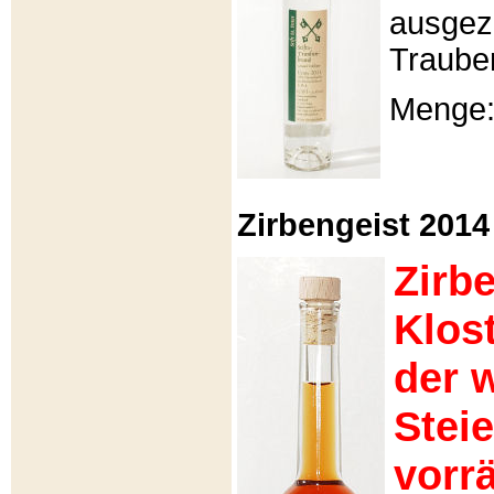
ausgeze
Traube
Menge: 
Zirbengeist 2014 -
Zirb
Klos
der 
Stei
vorrä