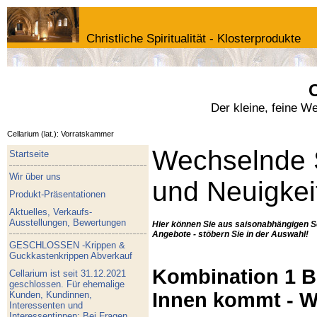
Christliche Spiritualität - Klosterprodukte
C
Der kleine, feine W
Cellarium (lat.): Vorratskammer
Wechselnde 
Startseite
Wir über uns
und Neuigkei
Produkt-Präsentationen
Aktuelles, Verkaufs-
Ausstellungen, Bewertungen
Hier können Sie aus saisonabhängigen S
Angebote - stöbern Sie in der Auswahl!
GESCHLOSSEN -Krippen &
Guckkastenkrippen Abverkauf
Kombination 1 Bu
Cellarium ist seit 31.12.2021
geschlossen. Für ehemalige
Innen kommt - W
Kunden, Kundinnen,
Interessenten und
Interessentinnen: Bei Fragen