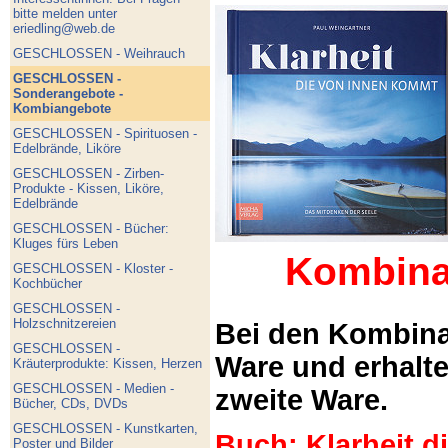
bitte melden unter
eriedling@web.de
GESCHLOSSEN - Weihrauch
GESCHLOSSEN -
Sonderangebote -
Kombiangebote
GESCHLOSSEN - Spirituosen -
Edelbrände, Liköre
GESCHLOSSEN - Zirben-
Produkte - Kissen, Liköre,
Edelbrände
GESCHLOSSEN - Bücher:
Kluges fürs Leben
Kombina
GESCHLOSSEN - Kloster -
Kochbücher
GESCHLOSSEN -
Holzschnitzereien
Bei den Kombina
GESCHLOSSEN -
Ware und erhalt
Kräuterprodukte: Kissen, Herzen
GESCHLOSSEN - Medien -
zweite Ware.
Bücher, CDs, DVDs
GESCHLOSSEN - Kunstkarten,
Buch: Klarheit 
Poster und Bilder