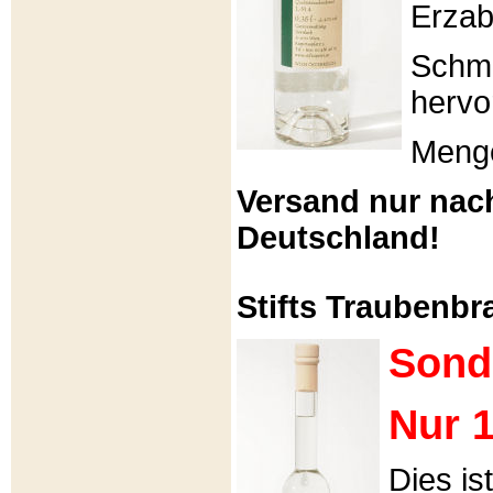
Erzabt
Schme
hervo
Menge
Versand nur nac
Deutschland!
Stifts Traubenbra
Sond
Nur 1
Dies is