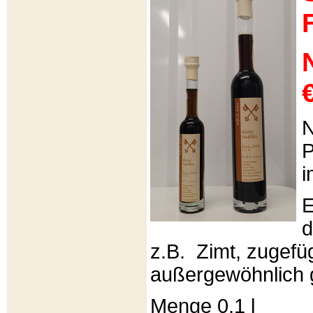
€
N
P
i
E
d
z.B. Zimt, zugefüg
außergewöhnlich 
Menge 0,1 l