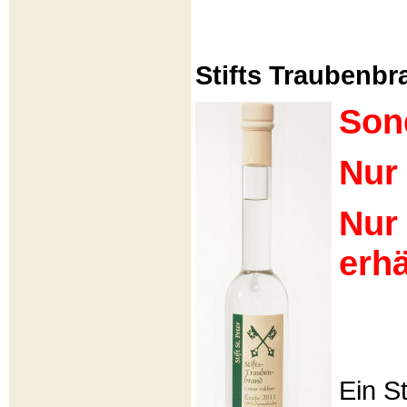
Stifts Traubenbra
Son
Nur 
Nur
erhä
Ein S