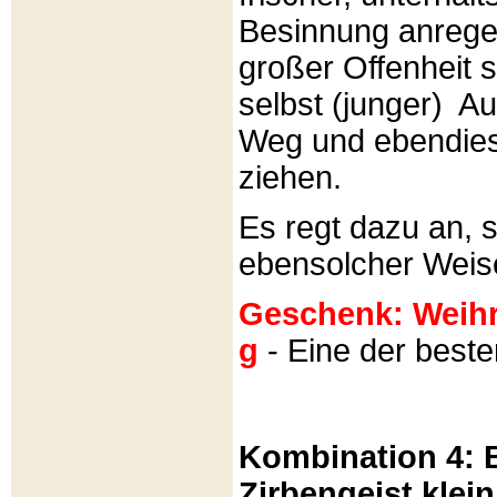
Besinnung anrege
großer Offenheit s
selbst (junger) A
Weg und ebendies
ziehen.
Es regt dazu an, 
ebensolcher Weis
Geschenk: Weihra
g
- Eine der best
Kombination 4: B
Zirbengeist klein 