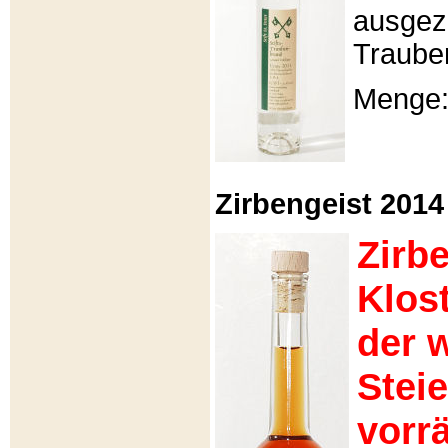
ausgeze
Traube
Menge: 
Zirbengeist 2014 -
Zirb
Klos
der 
Stei
vorrä