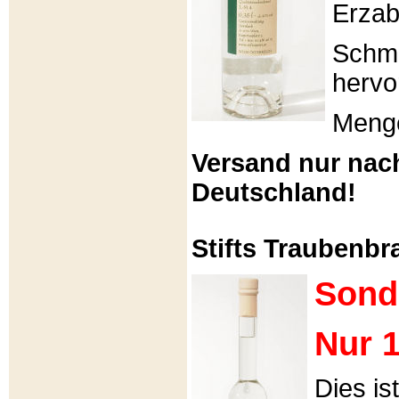
Erzabt
Schme
hervo
Menge
Versand nur nac
Deutschland!
Stifts Traubenbra
Sond
Nur 1
Dies is