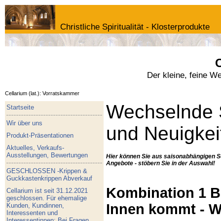
Christliche Spiritualität - Klosterprodukte
C
Der kleine, feine W
Cellarium (lat.): Vorratskammer
Wechselnde 
Startseite
Wir über uns
und Neuigkei
Produkt-Präsentationen
Aktuelles, Verkaufs-
Ausstellungen, Bewertungen
Hier können Sie aus saisonabhängigen S
Angebote - stöbern Sie in der Auswahl!
GESCHLOSSEN -Krippen &
Guckkastenkrippen Abverkauf
Kombination 1 Bu
Cellarium ist seit 31.12.2021
geschlossen. Für ehemalige
Innen kommt - W
Kunden, Kundinnen,
Interessenten und
Interessentinnen: Bei Fragen