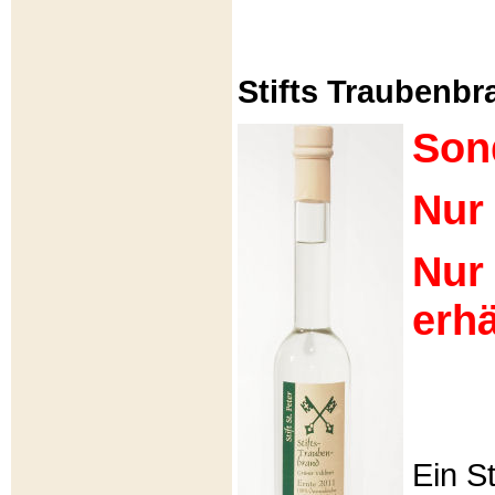
Stifts Traubenbra
Son
Nur 
Nur
erhä
Ein S