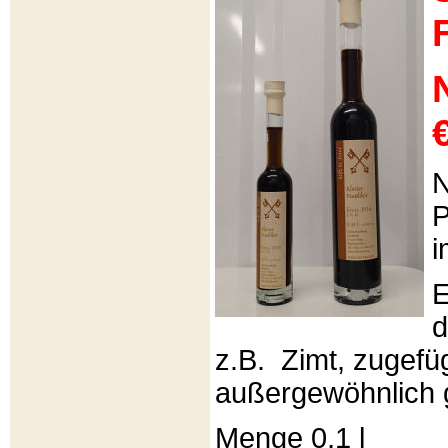
€
N
P
i
E
d
z.B. Zimt, zugefüg
außergewöhnlich 
Menge 0,1 l