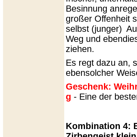
Besinnung anrege
großer Offenheit s
selbst (junger) A
Weg und ebendies
ziehen.
Es regt dazu an, 
ebensolcher Weis
Geschenk: Weihra
g
- Eine der best
Kombination 4: B
Zirbengeist klein 