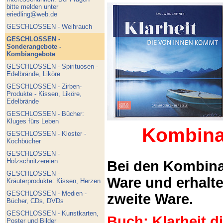
bitte melden unter
eriedling@web.de
GESCHLOSSEN - Weihrauch
GESCHLOSSEN -
Sonderangebote -
Kombiangebote
GESCHLOSSEN - Spirituosen -
Edelbrände, Liköre
GESCHLOSSEN - Zirben-
Produkte - Kissen, Liköre,
Edelbrände
GESCHLOSSEN - Bücher:
Kluges fürs Leben
Kombina
GESCHLOSSEN - Kloster -
Kochbücher
GESCHLOSSEN -
Holzschnitzereien
Bei den Kombina
GESCHLOSSEN -
Ware und erhalt
Kräuterprodukte: Kissen, Herzen
GESCHLOSSEN - Medien -
zweite Ware.
Bücher, CDs, DVDs
GESCHLOSSEN - Kunstkarten,
Buch: Klarheit 
Poster und Bilder