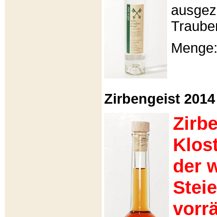
ausgeze
Traube
Menge: 
Zirbengeist 2014 -
Zirb
Klos
der 
Stei
vorrä