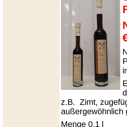
€
N
P
i
E
d
z.B. Zimt, zugefüg
außergewöhnlich 
Menge 0,1 l