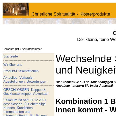
Christliche Spiritualität - Klosterprodukte
C
Der kleine, feine W
Cellarium (lat.): Vorratskammer
Wechselnde 
Startseite
Wir über uns
und Neuigkei
Produkt-Präsentationen
Aktuelles, Verkaufs-
Ausstellungen, Bewertungen
Hier können Sie aus saisonabhängigen S
Angebote - stöbern Sie in der Auswahl!
GESCHLOSSEN -Krippen &
Guckkastenkrippen Abverkauf
Kombination 1 Bu
Cellarium ist seit 31.12.2021
geschlossen. Für ehemalige
Innen kommt - W
Kunden, Kundinnen,
Interessenten und
Interessentinnen: Bei Fragen