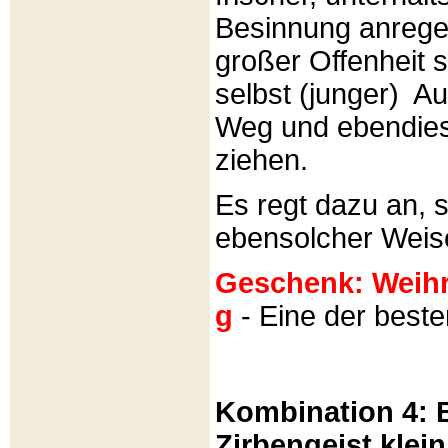
Besinnung anrege
großer Offenheit s
selbst (junger) A
Weg und ebendies
ziehen.
Es regt dazu an, 
ebensolcher Weis
Geschenk: Weihra
g
- Eine der best
Kombination 4: B
Zirbengeist klein 