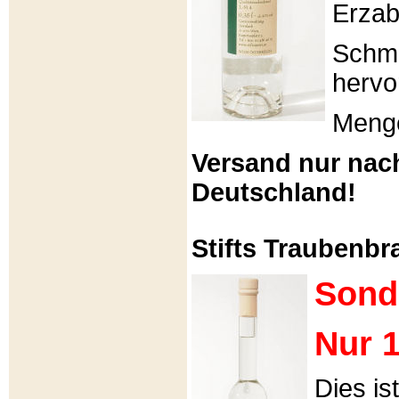
Erzabt
Schme
hervo
Menge
Versand nur nac
Deutschland!
Stifts Traubenbra
Sond
Nur 1
Dies is