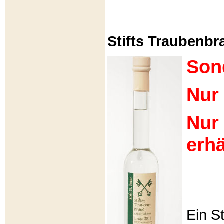
Stifts Traubenbra
Son
Nur 
Nur
erhä
Ein S