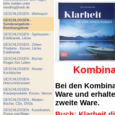
bitte melden unter
eriedling@web.de
GESCHLOSSEN - Weihrauch
GESCHLOSSEN -
Sonderangebote -
Kombiangebote
GESCHLOSSEN - Spirituosen -
Edelbrände, Liköre
GESCHLOSSEN - Zirben-
Produkte - Kissen, Liköre,
Edelbrände
GESCHLOSSEN - Bücher:
Kluges fürs Leben
Kombina
GESCHLOSSEN - Kloster -
Kochbücher
GESCHLOSSEN -
Holzschnitzereien
Bei den Kombina
GESCHLOSSEN -
Ware und erhalt
Kräuterprodukte: Kissen, Herzen
GESCHLOSSEN - Medien -
zweite Ware.
Bücher, CDs, DVDs
GESCHLOSSEN - Kunstkarten,
Buch: Klarheit 
Poster und Bilder