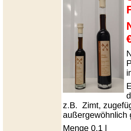
€
N
P
i
E
d
z.B. Zimt, zugefüg
außergewöhnlich 
Menge 0,1 l