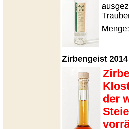
ausgeze
Traube
Menge: 
Zirbengeist 2014 -
Zirb
Klos
der 
Stei
vorrä