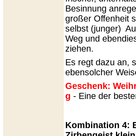
Besinnung anrege
großer Offenheit s
selbst (junger) A
Weg und ebendies
ziehen.
Es regt dazu an, 
ebensolcher Weis
Geschenk: Weihra
g
- Eine der best
Kombination 4: B
Zirbengeist klein 