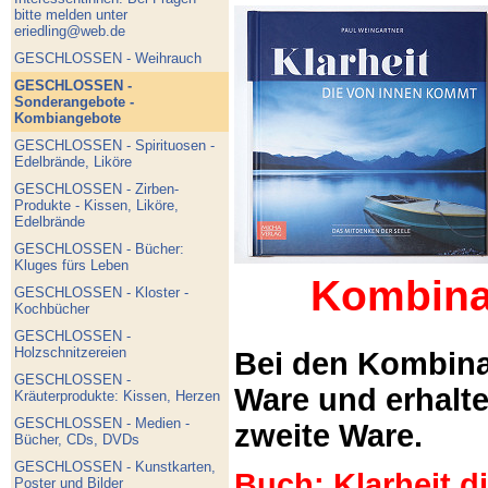
bitte melden unter
eriedling@web.de
GESCHLOSSEN - Weihrauch
GESCHLOSSEN -
Sonderangebote -
Kombiangebote
GESCHLOSSEN - Spirituosen -
Edelbrände, Liköre
GESCHLOSSEN - Zirben-
Produkte - Kissen, Liköre,
Edelbrände
GESCHLOSSEN - Bücher:
Kluges fürs Leben
Kombina
GESCHLOSSEN - Kloster -
Kochbücher
GESCHLOSSEN -
Holzschnitzereien
Bei den Kombina
GESCHLOSSEN -
Ware und erhalt
Kräuterprodukte: Kissen, Herzen
GESCHLOSSEN - Medien -
zweite Ware.
Bücher, CDs, DVDs
GESCHLOSSEN - Kunstkarten,
Buch: Klarheit 
Poster und Bilder