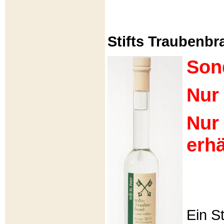
Stifts Traubenbra
Son
Nur 
Nur
erhä
Ein S