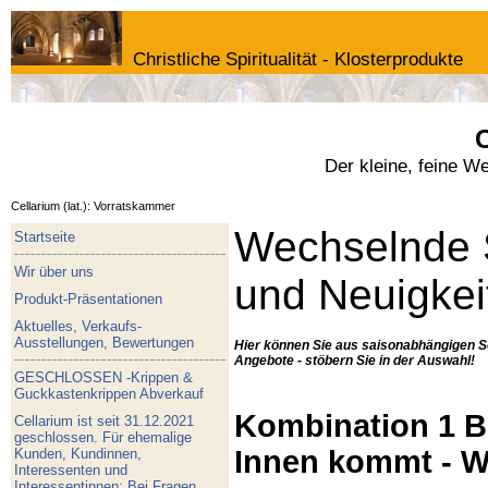
Christliche Spiritualität - Klosterprodukte
C
Der kleine, feine W
Cellarium (lat.): Vorratskammer
Wechselnde 
Startseite
Wir über uns
und Neuigkei
Produkt-Präsentationen
Aktuelles, Verkaufs-
Ausstellungen, Bewertungen
Hier können Sie aus saisonabhängigen S
Angebote - stöbern Sie in der Auswahl!
GESCHLOSSEN -Krippen &
Guckkastenkrippen Abverkauf
Kombination 1 Bu
Cellarium ist seit 31.12.2021
geschlossen. Für ehemalige
Innen kommt - W
Kunden, Kundinnen,
Interessenten und
Interessentinnen: Bei Fragen