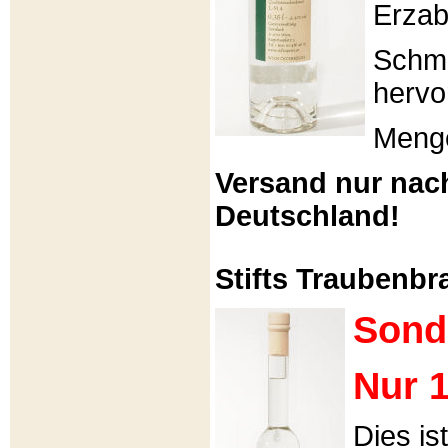
Erzabt
Schme
hervo
Menge
Versand nur nac
Deutschland!
Stifts Traubenbra
Sond
Nur 1
Dies is