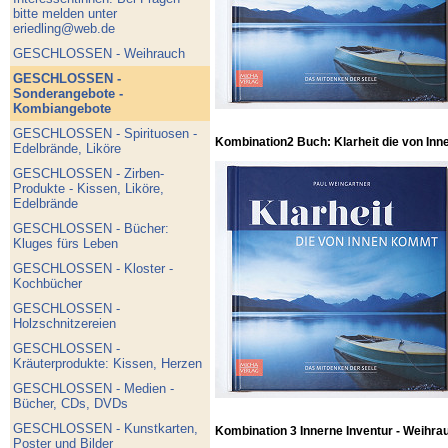
bitte melden unter
eriedling@web.de
GESCHLOSSEN - Weihrauch
GESCHLOSSEN -
Sonderangebote -
Kombiangebote
GESCHLOSSEN - Spirituosen -
Kombination2 Buch: Klarheit die von Inn
Edelbrände, Liköre
GESCHLOSSEN - Zirben-
Produkte - Kissen, Liköre,
Edelbrände
GESCHLOSSEN - Bücher:
Kluges fürs Leben
GESCHLOSSEN - Kloster -
Kochbücher
GESCHLOSSEN -
Holzschnitzereien
GESCHLOSSEN -
Kräuterprodukte: Kissen, Herzen
GESCHLOSSEN - Medien -
Bücher, CDs, DVDs
GESCHLOSSEN - Kunstkarten,
Kombination 3 Innerne Inventur - Weihra
Poster und Bilder