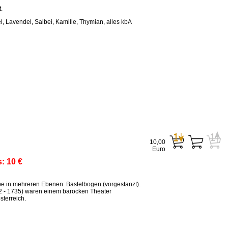
.
, Lavendel, Salbei, Kamille, Thymian, alles kbA
10,00
Euro
s:
10 €
ppe in mehreren Ebenen: Bastelbogen (vorgestanzt).
2 - 1735) waren einem barocken Theater
terreich.