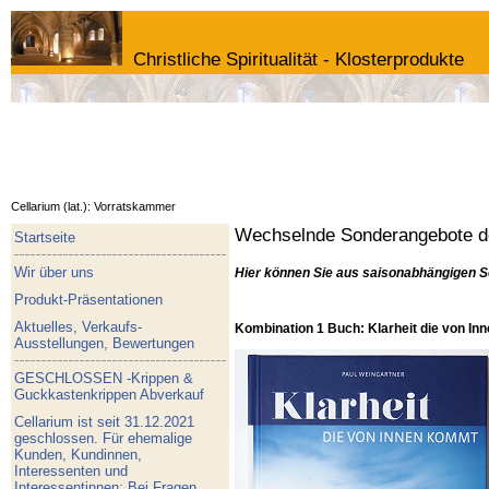
Christliche Spiritualität - Klosterprodukte
Cellarium (lat.): Vorratskammer
Wechselnde Sonderangebote de
Startseite
Wir über uns
Hier können Sie aus saisonabhängigen S
Produkt-Präsentationen
Aktuelles, Verkaufs-
Kombination 1 Buch: Klarheit die von I
Ausstellungen, Bewertungen
GESCHLOSSEN -Krippen &
Guckkastenkrippen Abverkauf
Cellarium ist seit 31.12.2021
geschlossen. Für ehemalige
Kunden, Kundinnen,
Interessenten und
Interessentinnen: Bei Fragen