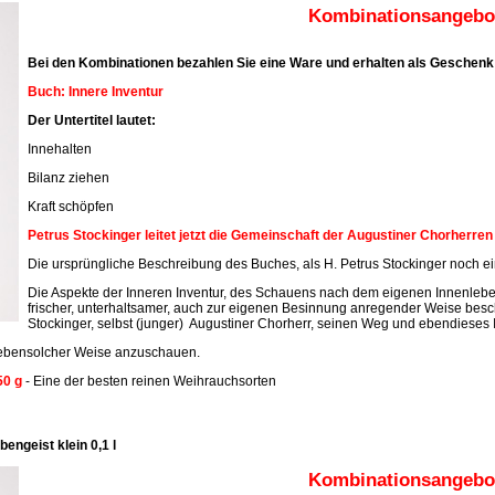
Kombinationsangebot
Bei den Kombinationen bezahlen Sie eine Ware und erhalten als Geschenk 
Buch: Innere Inventur
Der Untertitel lautet:
Innehalten
Bilanz ziehen
Kraft schöpfen
Petrus Stockinger leitet jetzt die Gemeinschaft der Augustiner Chorherre
Die ursprüngliche Beschreibung des Buches, als H. Petrus Stockinger noch ein
Die Aspekte der Inneren Inventur, des Schauens nach dem eigenen Innenleben
frischer, unterhaltsamer, auch zur eigenen Besinnung anregender Weise beschr
Stockinger, selbst (junger) Augustiner Chorherr, seinen Weg und ebendieses 
n ebensolcher Weise anzuschauen.
50 g
- Eine der besten reinen Weihrauchsorten
engeist klein 0,1 l
Kombinationsangebot