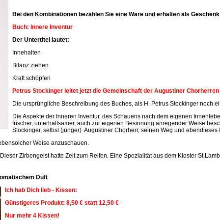
Bei den Kombinationen bezahlen Sie eine Ware und erhalten als Geschenk 
Buch: Innere Inventur
Der Untertitel lautet:
Innehalten
Bilanz ziehen
Kraft schöpfen
Petrus Stockinger leitet jetzt die Gemeinschaft der Augustiner Chorherre
Die ursprüngliche Beschreibung des Buches, als H. Petrus Stockinger noch ein
Die Aspekte der Inneren Inventur, des Schauens nach dem eigenen Innenleben
frischer, unterhaltsamer, auch zur eigenen Besinnung anregender Weise beschr
Stockinger, selbst (junger) Augustiner Chorherr, seinen Weg und ebendieses 
n ebensolcher Weise anzuschauen.
 Dieser Zirbengeist hatte Zeit zum Reifen. Eine Spezialität aus dem Kloster St.Lamb
aromatischem Duft
Ich hab Dich lieb - Kissen:
Günstigeres Produkt: 8,50 € statt 12,50 €
Nur mehr 4 Kissen!