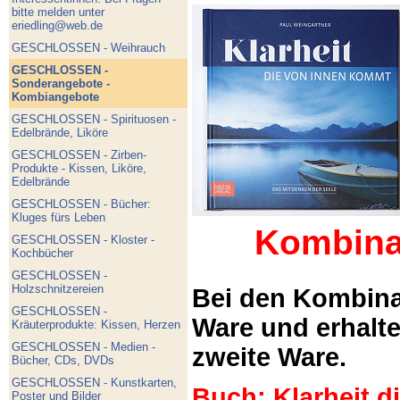
bitte melden unter
eriedling@web.de
GESCHLOSSEN - Weihrauch
GESCHLOSSEN -
Sonderangebote -
Kombiangebote
GESCHLOSSEN - Spirituosen -
Edelbrände, Liköre
GESCHLOSSEN - Zirben-
Produkte - Kissen, Liköre,
Edelbrände
GESCHLOSSEN - Bücher:
Kluges fürs Leben
Kombina
GESCHLOSSEN - Kloster -
Kochbücher
GESCHLOSSEN -
Holzschnitzereien
Bei den Kombina
GESCHLOSSEN -
Ware und erhalt
Kräuterprodukte: Kissen, Herzen
GESCHLOSSEN - Medien -
zweite Ware.
Bücher, CDs, DVDs
GESCHLOSSEN - Kunstkarten,
Buch: Klarheit 
Poster und Bilder