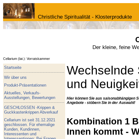
Christliche Spiritualität - Klosterprodukte
C
Der kleine, feine W
Cellarium (lat.): Vorratskammer
Wechselnde 
Startseite
Wir über uns
und Neuigkei
Produkt-Präsentationen
Aktuelles, Verkaufs-
Ausstellungen, Bewertungen
Hier können Sie aus saisonabhängigen S
Angebote - stöbern Sie in der Auswahl!
GESCHLOSSEN -Krippen &
Guckkastenkrippen Abverkauf
Kombination 1 Bu
Cellarium ist seit 31.12.2021
geschlossen. Für ehemalige
Innen kommt - W
Kunden, Kundinnen,
Interessenten und
Interessentinnen: Bei Fragen