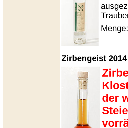
ausgeze
Traube
Menge: 
Zirbengeist 2014 -
Zirb
Klos
der 
Stei
vorrä