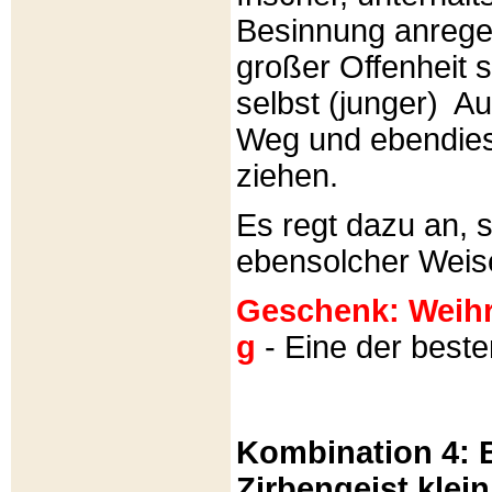
Besinnung anrege
großer Offenheit s
selbst (junger) A
Weg und ebendies
ziehen.
Es regt dazu an, 
ebensolcher Weis
Geschenk: Weihra
g
- Eine der best
Kombination 4: B
Zirbengeist klein 