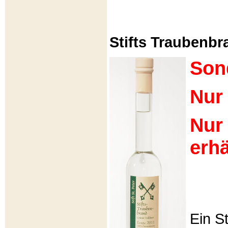
Stifts Traubenbra
Son
Nur 
Nur
erhä
Ein S