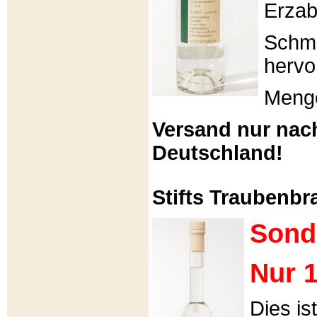
Erzabt
Schme
hervo
Menge
Versand nur nac
Deutschland!
Stifts Traubenbra
Sond
Nur 1
Dies is