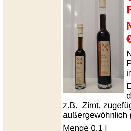
€
N
P
i
E
d
z.B. Zimt, zugefüg
außergewöhnlich 
Menge 0,1 l