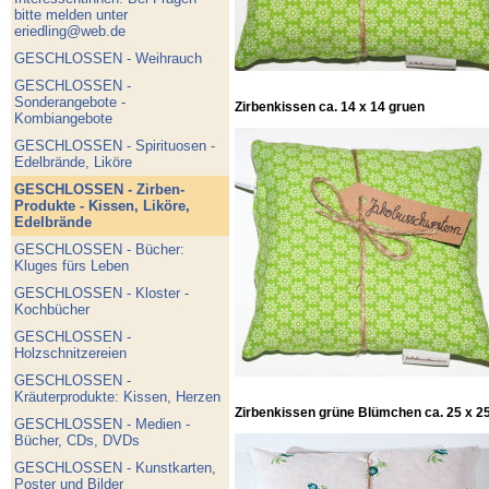
bitte melden unter
eriedling@web.de
GESCHLOSSEN - Weihrauch
GESCHLOSSEN -
Sonderangebote -
Zirbenkissen ca. 14 x 14 gruen
Kombiangebote
GESCHLOSSEN - Spirituosen -
Edelbrände, Liköre
GESCHLOSSEN - Zirben-
Produkte - Kissen, Liköre,
Edelbrände
GESCHLOSSEN - Bücher:
Kluges fürs Leben
GESCHLOSSEN - Kloster -
Kochbücher
GESCHLOSSEN -
Holzschnitzereien
GESCHLOSSEN -
Kräuterprodukte: Kissen, Herzen
Zirbenkissen grüne Blümchen ca. 25 x 25
GESCHLOSSEN - Medien -
Bücher, CDs, DVDs
GESCHLOSSEN - Kunstkarten,
Poster und Bilder