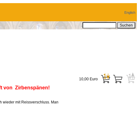
English
10,00 Euro
t von Zirbenspänen!
ch wieder mit Reissverschluss. Man