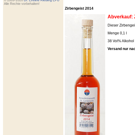
© 2009-2026
Dr. Eveline Riedling EPU
Alle Rechte vorbehalten!
Zirbengeist 2014
Abverkauf: 
Dieser Zirbengeis
Menge 0,1 l
38 Vol% Alkohol
Versand nur na