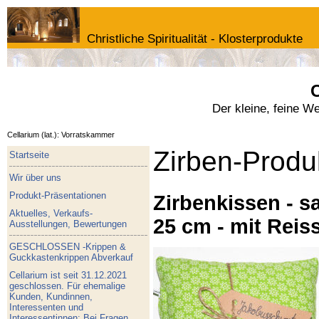
Christliche Spiritualität - Klosterprodukte
C
Der kleine, feine W
Cellarium (lat.): Vorratskammer
Zirben-Produ
Startseite
Wir über uns
Produkt-Präsentationen
Zirbenkissen - sa
Aktuelles, Verkaufs-
25 cm - mit Reis
Ausstellungen, Bewertungen
GESCHLOSSEN -Krippen &
Guckkastenkrippen Abverkauf
Cellarium ist seit 31.12.2021
geschlossen. Für ehemalige
Kunden, Kundinnen,
Interessenten und
Interessentinnen: Bei Fragen