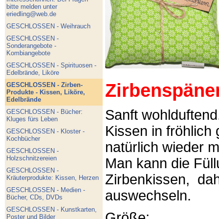
bitte melden unter
eriedling@web.de
GESCHLOSSEN - Weihrauch
GESCHLOSSEN -
Sonderangebote -
Kombiangebote
GESCHLOSSEN - Spirituosen -
Edelbrände, Liköre
Zirbenspäne
GESCHLOSSEN - Zirben-
Produkte - Kissen, Liköre,
Edelbrände
Sanft wohlduftend
GESCHLOSSEN - Bücher:
Kluges fürs Leben
Kissen in fröhlich
GESCHLOSSEN - Kloster -
Kochbücher
natürlich wieder m
GESCHLOSSEN -
Holzschnitzereien
Man kann die Füllu
GESCHLOSSEN -
Zirbenkissen, dah
Kräuterprodukte: Kissen, Herzen
GESCHLOSSEN - Medien -
auswechseln.
Bücher, CDs, DVDs
GESCHLOSSEN - Kunstkarten,
Größe:
Poster und Bilder