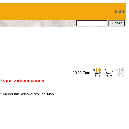
English
10,00 Euro
t von Zirbenspänen!
ch wieder mit Reissverschluss. Man