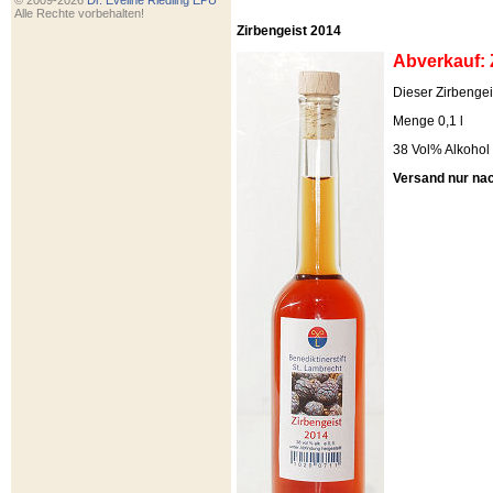
© 2009-2026
Dr. Eveline Riedling EPU
Alle Rechte vorbehalten!
Zirbengeist 2014
Abverkauf: 
Dieser Zirbengeis
Menge 0,1 l
38 Vol% Alkohol
Versand nur na