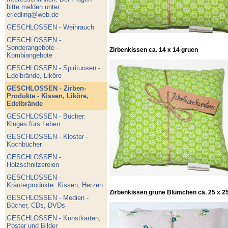
bitte melden unter
eriedling@web.de
GESCHLOSSEN - Weihrauch
GESCHLOSSEN -
Sonderangebote -
Zirbenkissen ca. 14 x 14 gruen
Kombiangebote
GESCHLOSSEN - Spirituosen -
Edelbrände, Liköre
GESCHLOSSEN - Zirben-
Produkte - Kissen, Liköre,
Edelbrände
GESCHLOSSEN - Bücher:
Kluges fürs Leben
GESCHLOSSEN - Kloster -
Kochbücher
GESCHLOSSEN -
Holzschnitzereien
GESCHLOSSEN -
Kräuterprodukte: Kissen, Herzen
Zirbenkissen grüne Blümchen ca. 25 x 25
GESCHLOSSEN - Medien -
Bücher, CDs, DVDs
GESCHLOSSEN - Kunstkarten,
Poster und Bilder