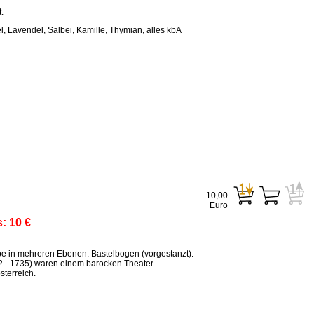
.
, Lavendel, Salbei, Kamille, Thymian, alles kbA
10,00
Euro
s:
10 €
ppe in mehreren Ebenen: Bastelbogen (vorgestanzt).
2 - 1735) waren einem barocken Theater
terreich.