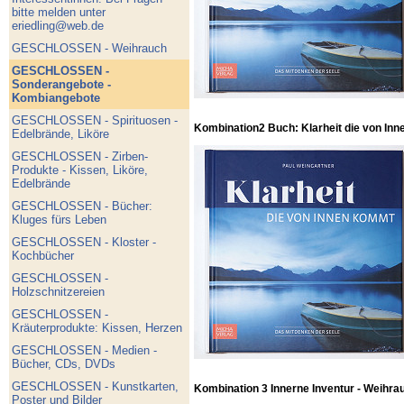
bitte melden unter
eriedling@web.de
GESCHLOSSEN - Weihrauch
GESCHLOSSEN -
Sonderangebote -
Kombiangebote
GESCHLOSSEN - Spirituosen -
Kombination2 Buch: Klarheit die von Inn
Edelbrände, Liköre
GESCHLOSSEN - Zirben-
Produkte - Kissen, Liköre,
Edelbrände
GESCHLOSSEN - Bücher:
Kluges fürs Leben
GESCHLOSSEN - Kloster -
Kochbücher
GESCHLOSSEN -
Holzschnitzereien
GESCHLOSSEN -
Kräuterprodukte: Kissen, Herzen
GESCHLOSSEN - Medien -
Bücher, CDs, DVDs
GESCHLOSSEN - Kunstkarten,
Kombination 3 Innerne Inventur - Weihra
Poster und Bilder