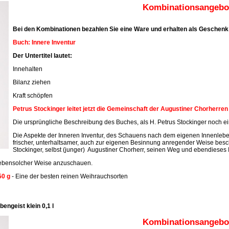
Kombinationsangebot
Bei den Kombinationen bezahlen Sie eine Ware und erhalten als Geschenk 
Buch: Innere Inventur
Der Untertitel lautet:
Innehalten
Bilanz ziehen
Kraft schöpfen
Petrus Stockinger leitet jetzt die Gemeinschaft der Augustiner Chorherre
Die ursprüngliche Beschreibung des Buches, als H. Petrus Stockinger noch ein
Die Aspekte der Inneren Inventur, des Schauens nach dem eigenen Innenleben
frischer, unterhaltsamer, auch zur eigenen Besinnung anregender Weise beschr
Stockinger, selbst (junger) Augustiner Chorherr, seinen Weg und ebendieses 
n ebensolcher Weise anzuschauen.
50 g
- Eine der besten reinen Weihrauchsorten
engeist klein 0,1 l
Kombinationsangebot