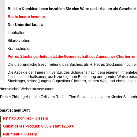
Bei den Kombinationen bezahlen Sie eine Ware und erhalten als Geschenk 
Buch: Innere Inventur
Der Untertitel lautet:
Innehalten
Bilanz ziehen
Kraft schöpfen
Petrus Stockinger leitet jetzt die Gemeinschaft der Augustiner Chorherre
Die ursprüngliche Beschreibung des Buches, als H. Petrus Stockinger noch ein
Die Aspekte der Inneren Inventur, des Schauens nach dem eigenen Innenleben
frischer, unterhaltsamer, auch zur eigenen Besinnung anregender Weise beschr
Stockinger, selbst (junger) Augustiner Chorherr, seinen Weg und ebendieses 
n ebensolcher Weise anzuschauen.
 Dieser Zirbengeist hatte Zeit zum Reifen. Eine Spezialität aus dem Kloster St.Lamb
aromatischem Duft
Ich hab Dich lieb - Kissen:
Günstigeres Produkt: 8,50 € statt 12,50 €
Nur mehr 4 Kissen!