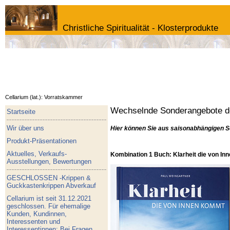
Christliche Spiritualität - Klosterprodukte
Cellarium (lat.): Vorratskammer
Wechselnde Sonderangebote de
Startseite
Wir über uns
Hier können Sie aus saisonabhängigen S
Produkt-Präsentationen
Aktuelles, Verkaufs-
Kombination 1 Buch: Klarheit die von I
Ausstellungen, Bewertungen
GESCHLOSSEN -Krippen &
Guckkastenkrippen Abverkauf
Cellarium ist seit 31.12.2021
geschlossen. Für ehemalige
Kunden, Kundinnen,
Interessenten und
Interessentinnen: Bei Fragen