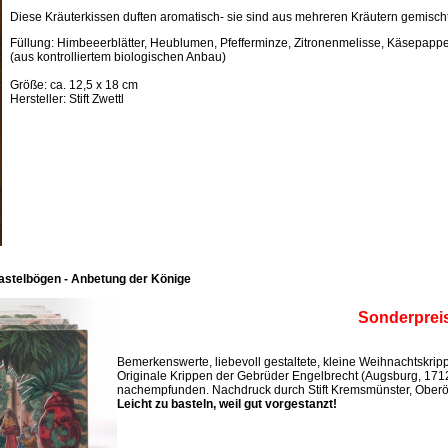
Diese Kräuterkissen duften aromatisch- sie sind aus mehreren Kräutern gemischt
Füllung: Himbeeerblätter, Heublumen, Pfefferminze, Zitronenmelisse, Käsepappel
(aus kontrolliertem biologischen Anbau)
Größe: ca. 12,5 x 18 cm
Hersteller: Stift Zwettl
astelbögen - Anbetung der Könige
Sonderprei
Bemerkenswerte, liebevoll gestaltete, kleine Weihnachtskri
Originale Krippen der Gebrüder Engelbrecht (Augsburg, 171
nachempfunden. Nachdruck durch Stift Kremsmünster, Oberös
Leicht zu basteln, weil gut vorgestanzt!