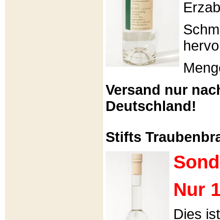
Erzabt
Schme
hervo
Menge
Versand nur nac
Deutschland!
Stifts Traubenbra
Sond
Nur 1
Dies is