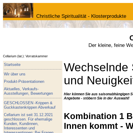
Christliche Spiritualität - Klosterprodukte
C
Der kleine, feine W
Cellarium (lat.): Vorratskammer
Wechselnde 
Startseite
Wir über uns
und Neuigkei
Produkt-Präsentationen
Aktuelles, Verkaufs-
Ausstellungen, Bewertungen
Hier können Sie aus saisonabhängigen S
Angebote - stöbern Sie in der Auswahl!
GESCHLOSSEN -Krippen &
Guckkastenkrippen Abverkauf
Kombination 1 Bu
Cellarium ist seit 31.12.2021
geschlossen. Für ehemalige
Innen kommt - W
Kunden, Kundinnen,
Interessenten und
Interessentinnen: Bei Fragen