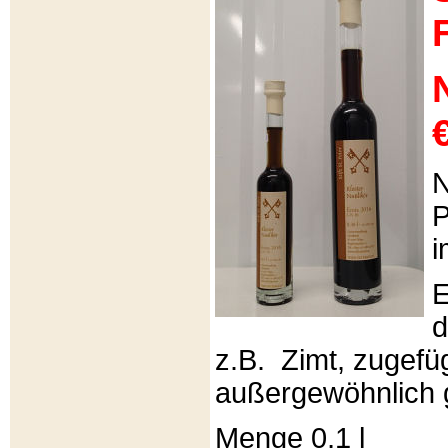
€
N
P
i
E
d
z.B. Zimt, zugefüg
außergewöhnlich 
Menge 0,1 l