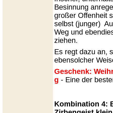
Besinnung anrege
großer Offenheit s
selbst (junger) A
Weg und ebendies
ziehen.
Es regt dazu an, 
ebensolcher Weis
Geschenk: Weihra
g
- Eine der best
Kombination 4: B
Zirbengeist klein 