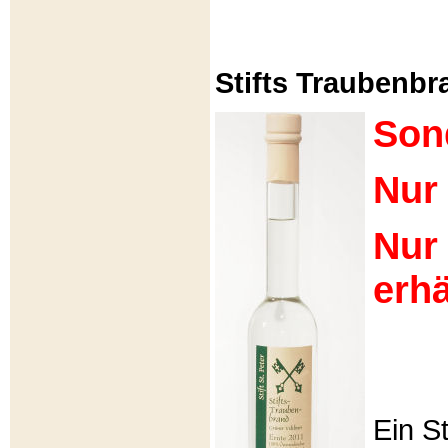
Stifts Traubenbra
Son
Nur 
Nur
erhä
Ein S