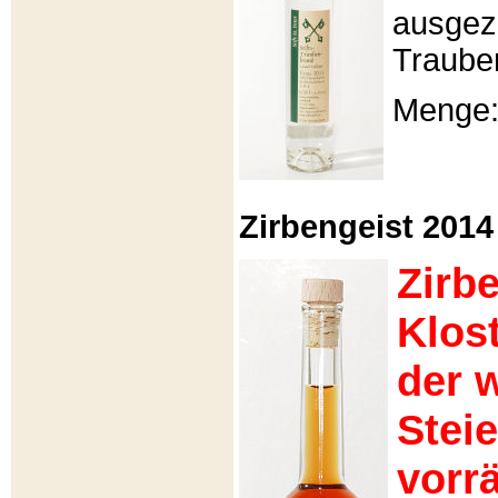
ausgeze
Traube
Menge: 
Zirbengeist 2014 -
Zirb
Klos
der 
Stei
vorrä