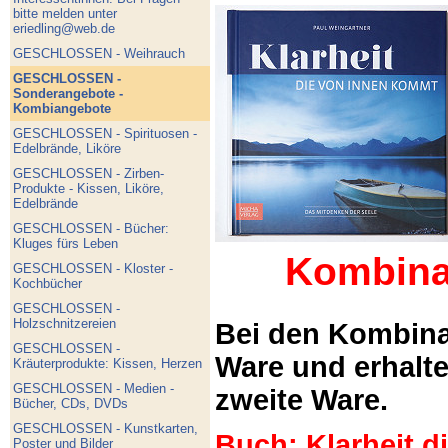
bitte melden unter
eriedling@web.de
GESCHLOSSEN - Weihrauch
GESCHLOSSEN -
Sonderangebote -
Kombiangebote
GESCHLOSSEN - Spirituosen -
Edelbrände, Liköre
GESCHLOSSEN - Zirben-
Produkte - Kissen, Liköre,
Edelbrände
GESCHLOSSEN - Bücher:
Kluges fürs Leben
Kombina
GESCHLOSSEN - Kloster -
Kochbücher
GESCHLOSSEN -
Holzschnitzereien
Bei den Kombina
GESCHLOSSEN -
Ware und erhalt
Kräuterprodukte: Kissen, Herzen
GESCHLOSSEN - Medien -
zweite Ware.
Bücher, CDs, DVDs
GESCHLOSSEN - Kunstkarten,
Buch: Klarheit 
Poster und Bilder